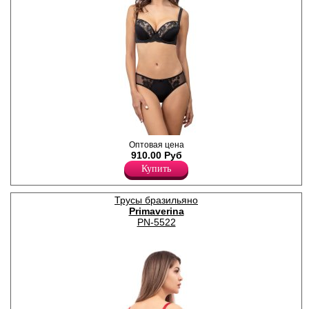
Бюстгальтер женский с
Оптовая цена
формованными чашками на
910.00 Руб
стане, на каркасах, гладкие.
Купить
Верхняя часть чашек
украшена кружевом.
Бретели регулируются по
Трусы бразильяно
длине, несъемные.
Primaverina
Полиамид 85%
Эластан 15%
PN-5522