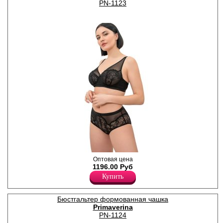
PN-1123
Эластан 15%
Бюстгальтер женский с
Оптовая цена
мягкими кружевными
1196.00 Руб
чашками на стане, на
Купить
каркасах. Бретели
регулируются по длине,
несъемные,
Бюстгальтер формованная чашка
Полиамид 85%
Primaverina
Эластан 15%
PN-1124