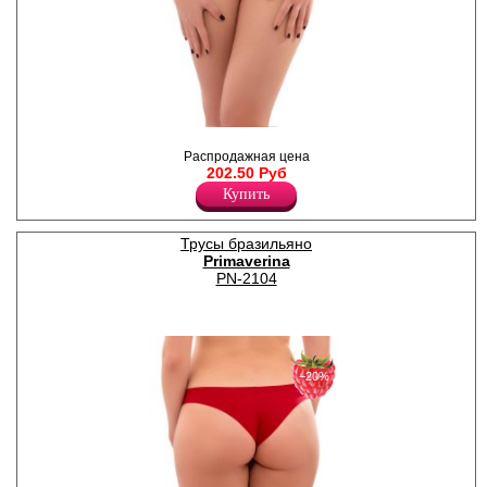
Трусы слипы женские из
микрофибры с низкой
Распродажная цена
линией талии, средним
202.50 Руб
бочком, с лазерной
Купить
обработкой, х/б ластовица.
Полиамид 83%
Хлопок 5%
Трусы бразильяно
Эластан 12%
Primaverina
PN-2104
−20%