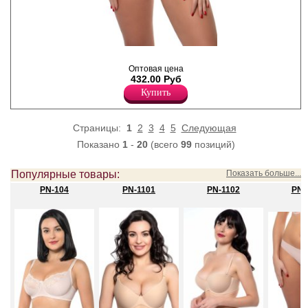
Трусики бразильяна с
лазерной обработкой по
Оптовая цена
поясу и ножке.
432.00 Руб
Лайкра 12%
Купить
Полиамид 83%
Хлопок 5%
Страницы:
1
2
3
4
5
Следующая
Показано
1
-
20
(всего
99
позиций)
Популярные товары:
Показать больше...
PN-104
PN-1101
PN-1102
PN-