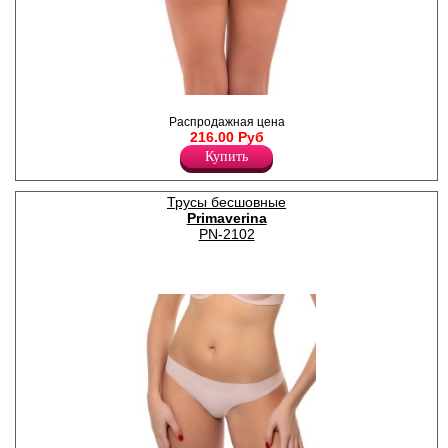
Трусы бразилиана женские
из микрофибры с низкой
Распродажная цена
линией талии, с лазерной
216.00 Руб
обработкой, х/б ластовица.
Купить
Хлопок 3%
Эластан 12%
Полиамид 83%
Трусы бесшовные
Primaverina
PN-2102