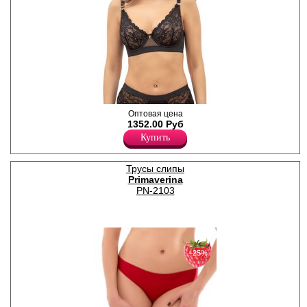
Бюстгальтер дублированный
Оптовая цена
на стане, на каркасах. Чашки
1352.00 Руб
декорированы эластичным
Купить
кружевом, края усилены
эластичной тесьмой.
Бретели регулируются по
Трусы слипы
длине, несъемные.
Primaverina
Полиамид 88%
Эластан 12%
PN-2103
−25%