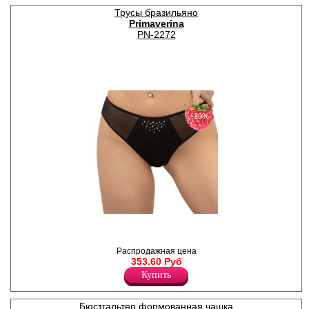
Спандекс 18%
Трусы бразильяно
Primaverina
PN-2272
−20%
Трусы- бразилиана женские
из двойной сеточки, боковые
вставки из одного слоя
Распродажная цена
сеточки, х/б ластовица.
353.60 Руб
Хлопок 5%
Эластан 15%
Купить
Полиамид 80%
Бюстгальтер формованная чашка