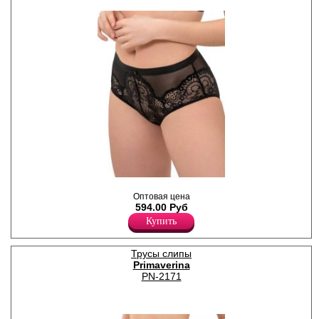
Эластан 15%
Трусы- брифы женские из
эластичного кружева и
Оптовая цена
сеточки, средняя линия
594.00 Руб
талии, широкая боковая
Купить
часть, х/б ластовица.
Полиамид 80%
Хлопок 5%
Трусы слипы
Эластан 15%
Primaverina
PN-2171