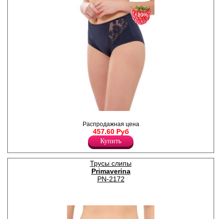
−20%
Трусы- слипы женские из
эластичной микрофибры с
Распродажная цена
кружевными вставками, с
457.60 Руб
высокой линией талии,
Купить
широкой боковой частью, х/б
ластовицей.
Полиамид 80%
Трусы слипы
Хлопок 5%
Primaverina
Эластан 15%
PN-2172