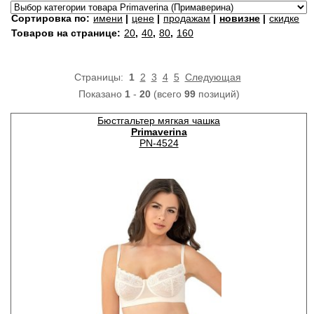
Сортировка по:
имени
|
цене
|
продажам
|
новизне
|
скидке
Товаров на странице:
20
,
40
,
80
,
160
Страницы:
1
2
3
4
5
Следующая
Показано
1
-
20
(всего
99
позиций)
Бюстгальтер мягкая чашка
Primaverina
PN-4524