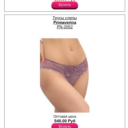
заниженной линией талии, с
Купить
сатиновым блеском, без
бокового шва, с х/б
ластовицей.
Трусы слипы
Хлопок 5%
Primaverina
Эластан 15%
PN-2052
Полиамид 80%
Трусы слипы женские со
Оптовая цена
средней линией талии,
540.00 Руб
широким кружевом, х/б
Купить