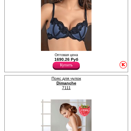
гипюра дарит каждой
модели нотку дерзости и
экстравагантности.
Полиамид 92%
Спандекс 8%
Бюстгальтер балконет с
Оптовая цена
формованными чашками,
1690.26 Руб
чашки декорированы
Купить
кружевом, Push-up,
атласный бантик,
регулируемые бретели.
Пояс для чулок
Размер чашки у этой модели
Dimanche
С (обозначен буквой в конце
артикула). (Цвета деним,
7111
черный кофе, бордо,
красный и коралл идут с
контрастным бежевым
кружевом; персик и лимон с
белым кружевом, у
−70%
остальных цветов кружево и
полотно одного цвета).
Полиамид 67%
Спандекс 33%