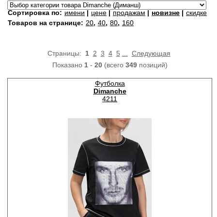
Сортировка по:
имени
|
цене
|
продажам
|
новизне
|
скидке
Товаров на странице:
20
,
40
,
80
,
160
Страницы:
1
2
3
4
5
...
Следующая
Показано
1
-
20
(всего
349
позиций)
Футболка
Dimanche
4211