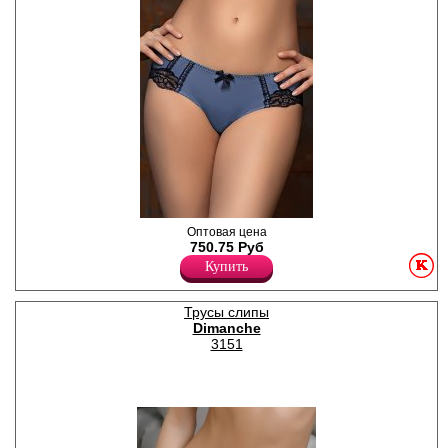
Трусики - слипы женские из
Оптовая цена
микрофибры с сатиновым
750.75 Руб
блеском. Модель
Купить
декорирована элегантным
кружевом и бантиком на
передней детали. Хлопковая
Трусы слипы
ластовица. Коллекция Adore
Dimanche
– это совершенство стиля и
безукоризненность
3151
исполнения. Ажурные
кружевные ленты и мягкий
блеск стрейтч-атласа
создают впечатление
торжественности,
величественности образа.
(Цвета деним, черный кофе,