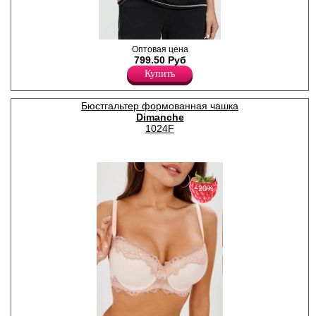
Футболка женская из
Оптовая цена
трикотажного полотна
799.50 Руб
кулирная гладь, прямая,
Купить
свободного кроя, с
короткими втачными
рукавами, круглым вырезом
Бюстгальтер формованная чашка
горловины, контрастной
Dimanche
отделкой. На полочке
настрочена аппликация.
1024F
Хлопок 92%
Эластан 8%
−20%