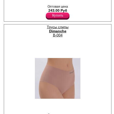
изготовлены по технологии
Soft Skin-лазерная
Оптовая цена
обработка края, гладкие,
243.00 Руб
однотонные, не заметны
Купить
под одеждой, х/б ластовица.
Dimanche lingerie – это
новый взгляд на
Трусы слипы
современные технологии в
Dimanche
разработке нижнего белья.
Под брендом выпускается
B-004
белье, гармонично
сочетающее изысканный
итальянский стиль и
новейшие
производственные
методики. Dimanche lingerie
– бренд с мировым именем,
который занимает
лидирующие позиции среди
бельевых брендов класса
«средний» и «средний+».
Полиамид 75%
Спандекс 25%
Трусы панти женские из
мягкой микрофибры,
изготовлены по технологии
Soft Skin-лазерная