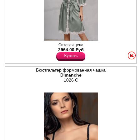
гардеробе каждой женщины!
Полиамид 87%
Полиэстер 2%
Спандекс 11%
Халат-кимоно на поясе с
Оптовая цена
длинными рукавами,
2964.00 Руб
декорировано кружевом.
Купить
Полиэстер 96%
Спандекс 4%
Бюстгальтер формованная чашка
Dimanche
1026 C