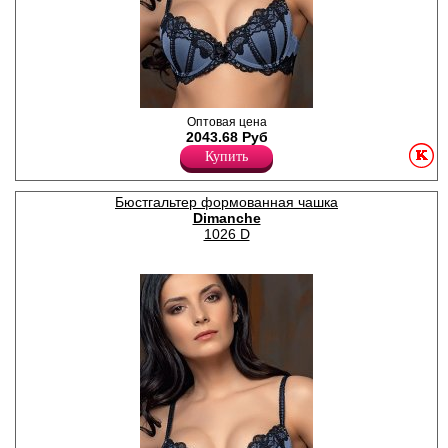
Бюстгальтер с формованной
Оптовая цена
чашкой без Push-up. Чашки и
2043.68 Руб
стан изделия декорированы
Купить
кружевом и тесьмой. В
центре изделия бантик из
капрона в тон изделия.
Бюстгальтер формованная чашка
Бюстгальтер с несъёмными,
Dimanche
регулируемыми бретелями,
украшенными тесьмой.
1026 D
Спинка бюстгальтера с
застёжкой на два крючка в
три положения, с косточками
по бокам для лучшей
поддержки груди. Данная
модель представлена в
чашке C. (Цвета деним,
черный кофе, бордо,
красный и коралл идут с
контрастным бежевым
кружевом; персик и лимон с
белым кружевом, у
остальных цветов кружево и
полотно одного цвета).
Полиамид 67%