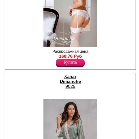
Пояс кружевной с
Распродажная цена
регулируемыми по длине
168.76 Руб
штрипками для чулок, сзади
Купить
застёжка на 1 крючок в 3
ряда, на передней детали
атласный бантик.Lirica —
Халат
классическая
Dimanche
комбинированная коллекция
Dimanche Lingerie,
9025
выполненная из
микрофибры и тонкого
кружева с растительным
орнаментом. Белье Lirica в
нежном молочном и
пудровом цвете смотрится
кокетливо и романтично, а в
элегантном черном —
изысканно и роскошно! Пояс
из коллекции нижнего белья
Lirica — классика, которая
обязательно должна быть в