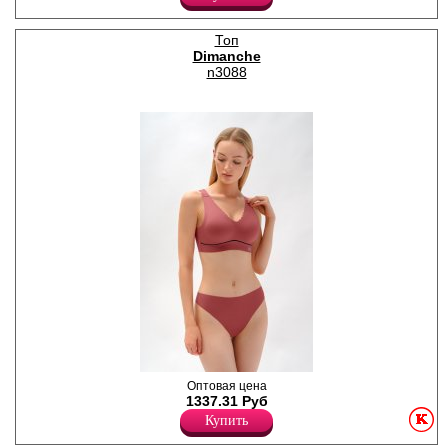
бретелями, переходящими в
декоративную кружевную
спинку с застежкой на
Топ
крючок. Чашки
Dimanche
продублированы бельевым
поролоном. Такая
n3088
изысканная модель из
коллекции Silenzo
подчеркнет идеальный вкус
своей обладательницы.
Комфорт и красота – вот что
делает популярным данный
женский аксессуар.
Коллекция представлена в
двух цветах: голубой и
розовый кофе. Модель
рассчитана на размер чашки
B и C. Состав изделия:
нейлон 88%, эластан 12%.
Нейлон 88%
Эластан 12%
Кроп-топ формованный из
Оптовая цена
микрофибры с декоративной
1337.31 Руб
полоской на стане. Модель
Купить
изготовлена по технологии
Soft Skin. Бретель широкая