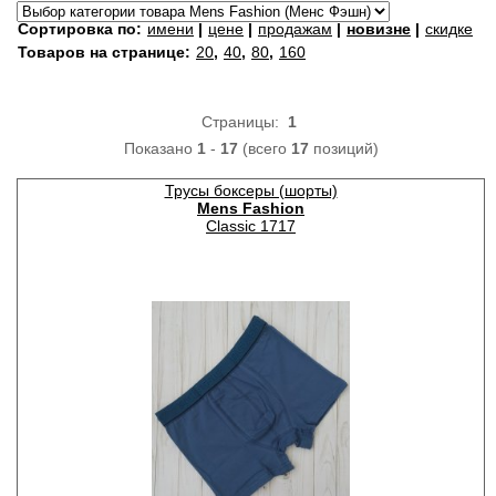
Сортировка по:
имени
|
цене
|
продажам
|
новизне
|
скидке
Товаров на странице:
20
,
40
,
80
,
160
Страницы:
1
Показано
1
-
17
(всего
17
позиций)
Трусы боксеры (шорты)
Mens Fashion
Classic 1717