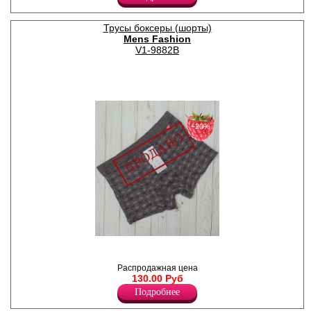
2xl-52, 3xl-54.
Хлопок 100%
Трусы боксеры (шорты)
Mens Fashion
V1-9882B
−20%
Трусы- боксеры мужские из
хлопка с добавлением
бамбука, прилегающего
Распродажная цена
силуэта, со средней линией
130.00 Руб
талии, профилированным
Подробнее
гульфиком, закрытой
резинкой.