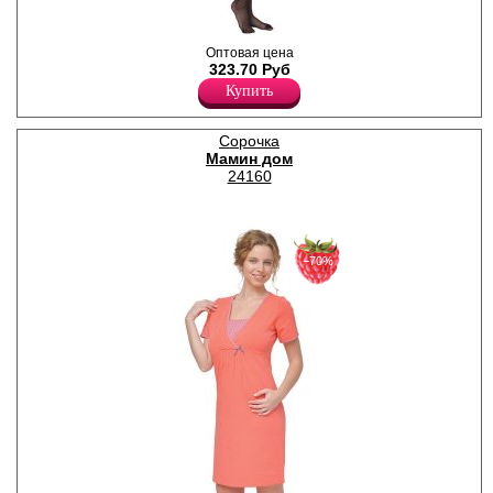
Колготки классические для
Оптовая цена
будущих мам с
323.70 Руб
анатомической вставкой для
Купить
животика, комфортный пояс,
плоский шов, укреплённый
мысок, без ластовицы.
Сорочка
Плотность 40ден
Мамин дом
Лайкра 10%
Полиамид 90%
24160
−70%