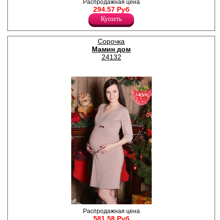
Комплект домашний: Топ на
Распродажная цена
тонких регулируемых
294.57 Руб
бретелях, принт по всему
Купить
полотну. Шорты с широким
поясом для беременных.
Лайкра 5%
Сорочка
Хлопок 95%
Мамин дом
24132
−45%
Сорочка с длинным рукавом,
Распродажная цена
V-образным вырезом. Принт
581.58 Руб