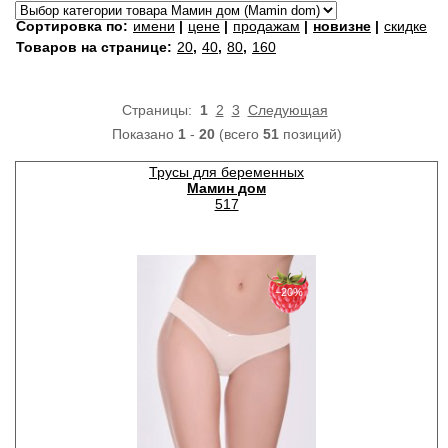
Сортировка по:
имени
|
цене
|
продажам
|
новизне
|
скидке
Товаров на странице:
20
,
40
,
80
,
160
Страницы:
1
2
3
Следующая
Показано
1
-
20
(всего
51
позиций)
Трусы для беременных
Мамин дом
517
−20%