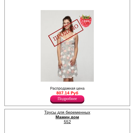
−20%
Сорочка короткая для
Распродажная цена
кормящих и беременных, на
807.14 Руб
широких регулируемых
бретелях с клипсами, чашки
Подробнее
декорированы кружевом.
Лайкра 5%
Хлопок 95%
Трусы для беременных
Мамин дом
552