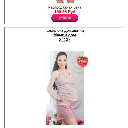
Сорочка для беременных
Распродажная цена
кормящих мам, с короткими
190.98 Руб
рукавами, скрытые прорези
Купить
в области груди
обеспечивают легкий доступ
для кормления.
Комплект домашний
Лайкра 5%
Мамин дом
Хлопок 95%
24137
−70%