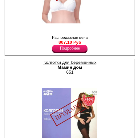
Бюстгалтер послеродовый
из перфорированного
хлопкового полотна,
Распродажная цена
формованная мягкая чашка
807.10 Руб
без косточек,
Подробнее
отстегивающиеся бретели
спереди.
Лайкра 10%
Колготки для беременных
Хлопок 90%
Мамин дом
651
−70%