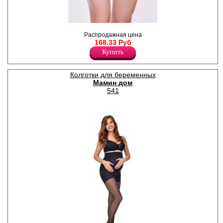
Слипы женские заниженные,
Распродажная цена
с удобной резинкой под
168.33 Руб
животик.
Лайкра 5%
Купить
Хлопок 95%
Колготки для беременных
Мамин дом
541