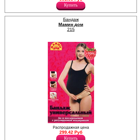
в горошек по всему полотну.
Купить
В центре атласный бантик.
Лайкра 5%
Хлопок 95%
Бандаж
Мамин дом
215
−70%
Бандаж на липучках из
Распродажная цена
воздухопронецаемого
299.42 Руб
эластичного материала, с
Купить