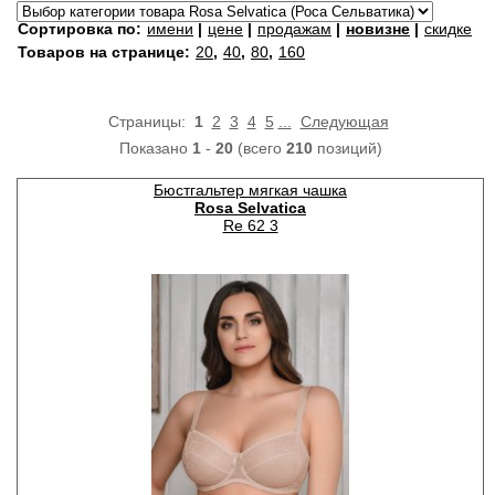
Сортировка по:
имени
|
цене
|
продажам
|
новизне
|
скидке
Товаров на странице:
20
,
40
,
80
,
160
Страницы:
1
2
3
4
5
...
Следующая
Показано
1
-
20
(всего
210
позиций)
Бюстгальтер мягкая чашка
Rosa Selvatica
Re 62 3