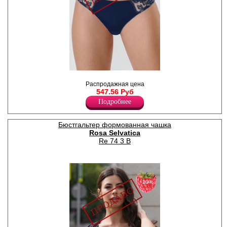
Бразильяна женские
полиамидные, дымчатая
Распродажная цена
невесомая сеточка с
547.56 Руб
цветочной вышивкой на
Подробнее
боковой части трусиков.
Полиамид 86%
Спандекс 14%
Бюстгальтер формованная чашка
Rosa Selvatica
Re 74 3 B
−20%