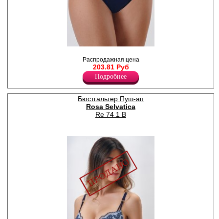
невероятный комфорт.
Полиамид 86%
Спандекс 14%
Слипы женские
полиамидные, дымчатая
Распродажная цена
невесомая сеточка с
203.81 Руб
цветочной вышивкой на
Подробнее
боковой части трусиков.
Полиамид 86%
Спандекс 14%
Бюстгальтер Пуш-ап
Rosa Selvatica
Re 74 1 B