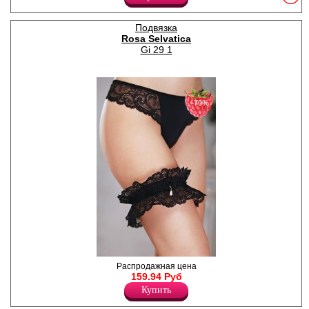
поясу и ножке. Наша новая
утончённая коллекция
нижнего белья Audrey —
Подвязка
классика, которая
Rosa Selvatica
обязательно должна быть в
Gi 29 1
гардеробе каждой женщины!
Бельё выполнено из гладкой
микрофибры и поэтому
будет незаметно под
одеждой. Широкий
модельный ряд позволит
−70%
подобрать свой идеальный
комплект на каждый день.
Белый цвет ассоциируется с
нежностью, романтичностью
и женственностью, подходит
практически для любых
случаев и нарядов.
Лайкра 17%
Полиамид 83%
Элегантная подвязка из
Распродажная цена
кружева с изысканным
159.94 Руб
орнаментом.
Купить
Дополнительное украшение
- аксессуар в виде бантика