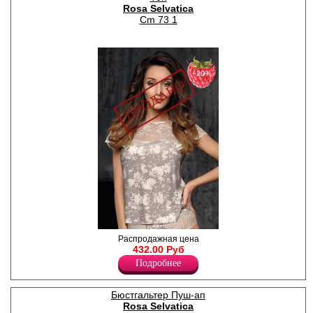
Rosa Selvatica
бантиками наверху. Модель
выполнена из гипюровой
Cm 73 1
полочки, продублированной
эластичной сеткой и
кружевных бочков и спинки.
Рельефы украшены
декоративной тесьмой и
−20%
сатиновыми бантами.
Элегантная и изящная
коллекция Arabella —
французкая классика в
современном исполнении.
Телесный цвет
ассоциируется с
искренностью, нежностью и
чувственностью, подходит
практически для любых
случаев и нарядов.
Лайкра 15%
Полиамид 85%
Топ женский из
Распродажная цена
принтованного микросатина,
432.00 Руб
полуприлегающего силуэта,
Подробнее
с короткими кружевными
рукавами,округлым вырезом
горловины, вставкой из
Бюстгальтер Пуш-ап
кружева.
Rosa Selvatica
Полиэстер 92%