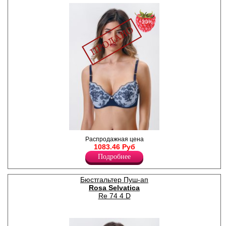
−20%
Бюстгальтер балконет с
Распродажная цена
формованной чашкой Push-
1083.46 Руб
up, литые регулируемые
Подробнее
бретели, гладкий стан,
дымчатая невесомая
сеточка с цветочной
вышивкой и вкраплениями
Бюстгальтер Пуш-ап
золотой нити. Размер чашки
Rosa Selvatica
у данной модели В (указан в
Re 74 4 D
конце артикула).
Полиамид 83%
Спандекс 17