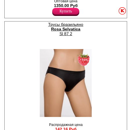
Бюстгальтер балконет с
Оптовая цена
формованными чашечками
1350.00 Руб
из тонкого поролона. Форма
Купить
эргономичная,
приподнимающая грудь
снизу. Модель отличает
Трусы бразильяно
стабильный и плотный
Rosa Selvatica
обхват пояса с
дополнительной
Sl 87 2
поддержкой боковых
каркасов. В размерах более
4C используется
дублирование спинки
эластичной сеткой,
увеличенная ширина
−70%
бретелей и резинок для
уверенной посадки на
фигуре. Модель выполнена
из формованной
микрофибры. Бретели
лансированные. Слева на
поясе металлический
брендированный подвес.
Размер чашки у этой модели
С (обозначен буквой в конце
артикула).
Полиамид 88%
Спандекс 12%
Трусы - бразильяна гладкие
однотонные, с заниженной
Распродажная цена
линией талии, с
142.16 Руб