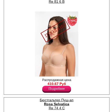
Спандекс 8%
Re 81 6 B
−70%
Бюстгальтер балконет с
Распродажная цена
формованными чашечками
410.67 Руб
Push up (паралоновый
Подробнее
наполнитель). Форма
эргономичная,
приподнимающая грудь
Бюстгальтер Пуш-ап
снизу, создающая открытое
Rosa Selvatica
наполненное декольте с
горизонтальной линией.
Re 74 4 C
Модель отличает