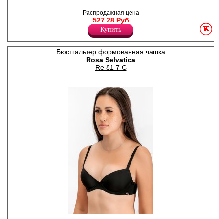
Трусики- панти из
эластичной микрофибры,
Распродажная цена
бесшовные по краю
527.28 Руб
изделия.
Купить
Полиамид 88%
Спандекс 12%
Бюстгальтер формованная чашка
Rosa Selvatica
Re 81 7 C