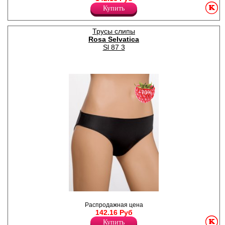
декоративной резинкой по
Купить
поясу и ножке. Наша новая
утончённая коллекция
нижнего белья Audrey —
Трусы слипы
классика, которая
Rosa Selvatica
обязательно должна быть в
Sl 87 3
гардеробе каждой женщины!
Бельё выполнено из гладкой
микрофибры и поэтому
будет незаметно под
одеждой. Широкий
модельный ряд позволит
подобрать свой идеальный
−70%
комплект на каждый день.
Белый цвет ассоциируется с
нежностью, романтичностью
и женственностью, подходит
практически для любых
случаев и нарядов.
Лайкра 17%
Полиамид 83%
Трусы - слипы гладкие
однотонные, с заниженной
Распродажная цена
линией талии, с
142.16 Руб
декоративной резинкой по
Купить