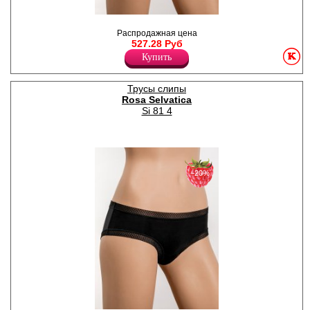
Трусики- бразилиана из
эластичной микрофибры,
Распродажная цена
бесшовные по краю
527.28 Руб
изделия.
Купить
Полиамид 88%
Спандекс 12%
Трусы слипы
Rosa Selvatica
Si 81 4
−20%