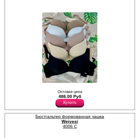
декоративным бантиком, х/б
ластовицей.
Нейлон 93%
Эластан 7%
Бюстгальтер женский с
формованными чашками без
Оптовая цена
косточек, в рубчик, с
486.00 Руб
широким бочком, Бретели
Купить
регулируются по длине,
несъемные.
Нейлон 93%
Бюстгальтер формованная чашка
Эластан 7%
Weiyesi
4006 C