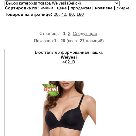
Сортировка по:
имени
|
цене
|
продажам
|
новизне
|
скидке
Товаров на странице:
20
,
40
,
80
,
160
Страницы:
1
2
Следующая
Показано
1
-
20
(всего
27
позиций)
Бюстгальтер формованная чашка
Weiyesi
4021B