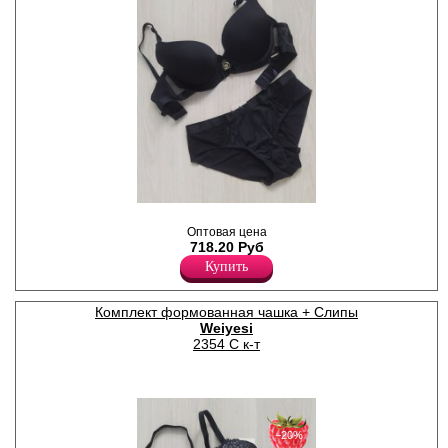
Комплект женского белья.
Бюстгальтер с
Оптовая цена
формованными чашками на
718.20 Руб
косточках, гладкий. Бретели
Купить
регулируются по длине,
съемные. Трусы слипы из
сетчатого полотна, со
Комплект формованная чашка + Слипы
средней линией талии, х/б
Weiyesi
ластовицей.
Нейлон 93%
2354 C к-т
Эластан 7%
−20%