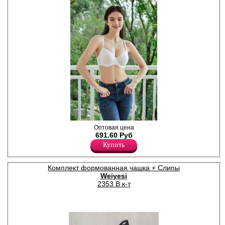
Бюстгальтер женский из
Оптовая цена
тканого многослойного
691.60 Руб
пластичного материала,
Купить
модель спейсер, на
каркасах, на регулируемых
съемных бретелях.
Комплект формованная чашка + Слипы
Полиэстер 92%
Weiyesi
Спандекс 8%
2353 B к-т