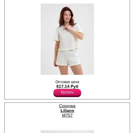
на эластичной резинке.
Хлопок 100%
,
Оптовая цена
Хлопок 100%
617.14 Руб
Купить
Сорочка
Lilians
M757