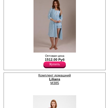
обстановке. Ночная сорочка
отлично подойдет для сна и
в качестве одежды для дома,
подарка на любой праздник.
Преимуществом данного
материала является то, что
вискоза не электризуется,
она легкая и струящаяся.
Вискоза 95%
Эластан 5%
Комплект для беременных и
Оптовая цена
кормящих женщин из
1512.00 Руб
трикотажного полотна.
Купить
Комплект состоит из трех
предметов: шорты, майка,
халат. Шорты короткие, с
Комплект домашний
эластичным поясом по
Lilians
талии. Майка, прямая, с
учетом особенностей, на
M385
широких бретелях. Халат
свободного кроя, длиной
чкть ниже колена, рукавом
3/4 длины, на завязках,
декорирован тесьмой.
Хлопок 100%