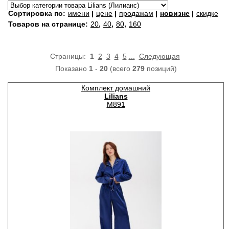
Сортировка по:
имени
|
цене
|
продажам
|
новизне
|
скидке
Товаров на странице:
20
,
40
,
80
,
160
Страницы:
1
2
3
4
5
...
Следующая
Показано
1
-
20
(всего
279
позиций)
Комплект домашний
Lilians
M891