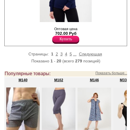
Водолазка женская из
Оптовая цена
нежного вискозного полотна,
702.00 Руб
прямая, полуприлегающего
силуэта, воротником с
Купить
отворотом, длинными
рукавами на манжетах, с
рисунком полоска.
Страницы:
1
2
3
4
5
...
Следующая
Полиэстер 15%
Вискоза 85%
Показано
1
-
20
(всего
279
позиций)
Популярные товары:
Показать больше...
M140
M102
M146
M335 