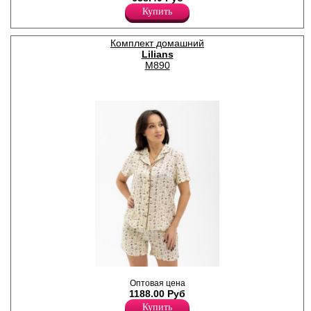
Купить
Комплект домашний
Lilians
M890
Комплект женский из
Оптовая цена
искусственного шелка,
1188.00 Руб
состоящий из рубашки и
шорт. Рубашка прямая,
Купить