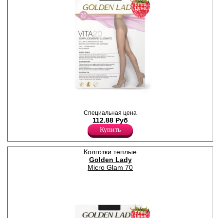
спец
цена
Колготки тонкие,
классические, матовые. с
Специальная цена
шортиками и плоскими
112.88 Руб
швами.
Купить
Плотность 20ден
Лайкра 10%
Полиамид 90%
Колготки теплые
Golden Lady
Micro Glam 70
спец
цена