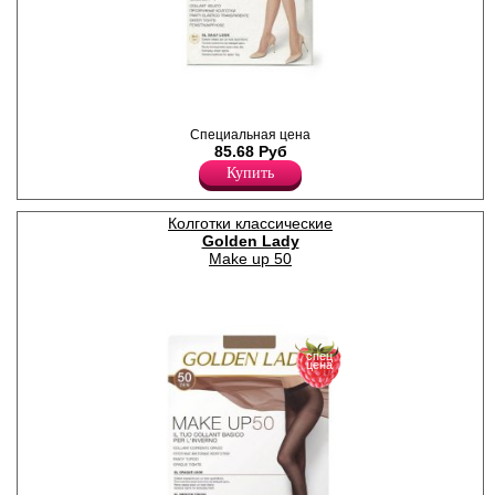
Тонкие полиамидные
колготки с шортиками;
Специальная цена
усиленный мысок, без
85.68 Руб
ластовицы.
Купить
Плотность 20ден
Полиамид 100%
Колготки классические
Golden Lady
Make up 50
спец
цена