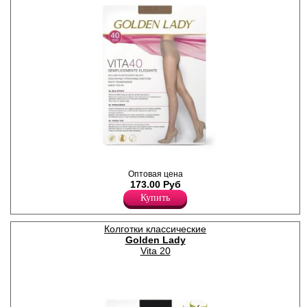
Колготки классические,
матовые, с шортиками.
Оптовая цена
Плотность 40ден
173.00 Руб
Лайкра 13%
Купить
Полиамид 87%
Колготки классические
Golden Lady
Vita 20