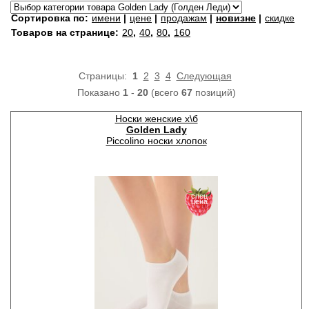
Сортировка по:
имени
|
цене
|
продажам
|
новизне
|
скидке
Товаров на странице:
20
,
40
,
80
,
160
Страницы:
1
2
3
4
Следующая
Показано
1
-
20
(всего
67
позиций)
Носки женские х\б
Golden Lady
Piccolino носки хлопок
спец
цена