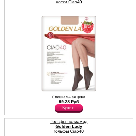
шириной 5см,
носки Ciao40
обеспечивающая
эффективное удержание без
передавливания.
Невидимый прозрачный
носок для максимальной
спец
элегантности. Удобная и
цена
комфортная модель на
каждый день. Идеально
сочетаются с любой обувью.
Незаменимы в любое время
года. Универсальный
размер. В упаковке 2 пары
одного цвета.
Плотность 20ден
Полиамид 88%
Эластан 12%
Носочки женские
Специальная цена
плотностью 40den, тонкие,
99.28 Руб
эластичные, полуматовые, с
Купить
широкой комфортной
резинкой, классических
оттенков. Обладают
прозрачной текстурой
Гольфы полиамид
плетения с гладким
Golden Lady
шелковистым эффектом.
гольфы Ciao40
Невидимый прозрачный