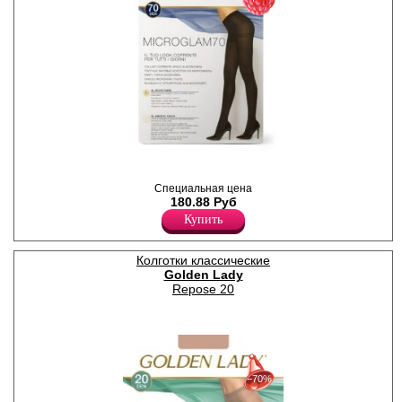
Колготки плотные из мягкой
микрофибры, матовые.
Специальная цена
Плотность 70ден
180.88 Руб
Полиамид 93%
Полипропилен 1%
Купить
Эластан 6%
Колготки классические
Golden Lady
Repose 20
30%
с 22-07-2026 по 28-07-2026
−70%
50%
с 29-07-2026 по 04-08-2026
70%
с 05-08-2026 по 11-08-2026