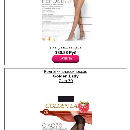
Плотные, матовые колготки
Специальная цена
с поддерживающими
180.88 Руб
шортиками;
сформированная ступня,
Купить
уплотненный мысок,
ластовица.
Плотность 70ден
Колготки классические
Полиамид 90%
Golden Lady
Эластан 10%
Ciao 70
спец
цена