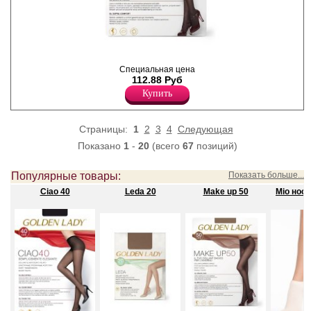
Плотные, матовые колготки
с невидимыми шортиками;
Специальная цена
уплотненный мысок, без
112.88 Руб
ластовицы.
Купить
Плотность 50ден
Полиамид 100%
Страницы:
1
2
3
4
Следующая
Показано
1
-
20
(всего
67
позиций)
Популярные товары:
Показать больше...
Ciao 40
Leda 20
Make up 50
Mio носк