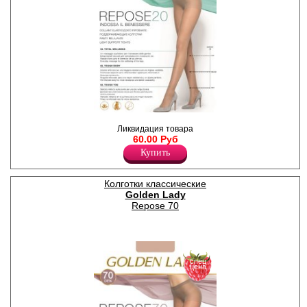
Прозрачные колготки с
Ликвидация товара
поддерживающими
60.00 Руб
шортиками; усиленный
мысок, ластовица.
Купить
Плотность 20ден
Полиамид 88%
Эластан 12%
Колготки классические
Golden Lady
Repose 70
спец
цена