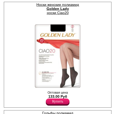
ластовицы.
Носки женские полиамид
Плотность 15ден
Golden Lady
Полиамид 91%
носки Ciao20
Эластан 9%
Носочки женские
Оптовая цена
плотностью 20den, тонкие,
133.00 Руб
эластичные, полуматовые, с
Купить
широкой комфортной
резинкой, классических
оттенков. Обладают
прозрачной текстурой
Гольфы полиамид