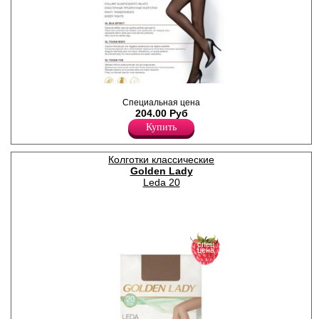
Прозрачные колготки с
уплотненными шортиками;
Специальная цена
уплотненный мысок, без
204.00 Руб
ластовицы.
Купить
Плотность 70ден
Полиамид 88%
Эластан 12%
Колготки классические
Golden Lady
Leda 20
спец
цена