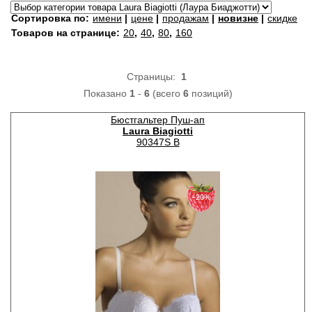
Сортировка по:
имени
|
цене
|
продажам
|
новизне
|
скидке
Товаров на странице:
20
,
40
,
80
,
160
Страницы:
1
Показано
1
-
6
(всего
6
позиций)
Бюстгальтер Пуш-ап
Laura Biagiotti
90347S B
−20%