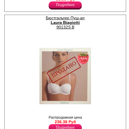
Лайкра 11%
Подробнее
Полиамид 89%
Бюстгальтер Пуш-ап
Laura Biagiotti
90132S B
−55%
Бюстгальтер-балконет с
формованными чашками,
"пуш-ап", съемные
Распродажная цена
регулируемые бретели,
236.38 Руб
атласный бантик. Размер
Подробнее
чашки у этой модели В