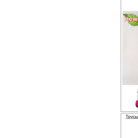
трения и раздражения
комфортная модель д
белья. Рекомендуется
при 30С.
Хлопок 95%
Эластан 5%
Вискоза 92%
Эластан 8%
Трусы