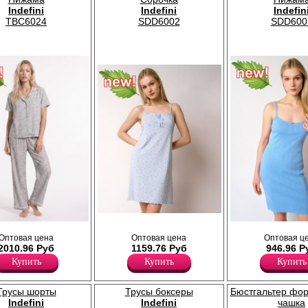
Indefini
Indefini
Indefin
TBC6024
SDD6002
SDD600
.
.
Вискоза 60%
Оптовая цена
Оптовая цена
Оптовая ц
Хлопок 100%
Район (искусственный шёлк) 26%
2010.96 Руб
1159.76 Руб
946.96 Р
Эластан 14%
Купить
Купить
Купить
Трусы шорты
Трусы боксеры
Бюстгальтер фо
Indefini
Indefini
чашка