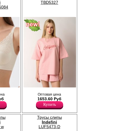
Модель полностью закрывает ягодицы и
i
TBD5327
немного опускается на бедра, не
6084
ограничивает движения и обеспечивает
комфорт в течении всего дня. Подходят как
для ежедневного ношения, так и для
занятий спортом. Рекомендуется
бережная стирка.
Хлопок 92%
Эластан 8%
.
ена
Оптовая цена
Хлопок 100%
уб
1653.60 Руб
Купить
ипы
Трусы слипы
i
Indefini
 w
LUF5473-D