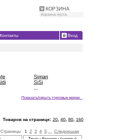
КОРЗИНА
Корзина пуста.
Контакты
Вход
yle
Siman
ldi
SiSi
...
Показать/скрыть торговые марки...
Товаров на странице:
20
,
40
,
80
,
160
Страницы:
1
2
3
4
5
...
Следующая
а
Трусы боксеры (шорты)