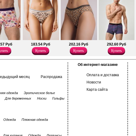
Хлопок 95%
Эластан 5%
.57 Руб
183.54 Руб
202.16 Руб
292.60 Руб
упить
Купить
Купить
Купить
Об интернет-магазине
Оплата и доставка
редыдущий месяц
Распродажа
Новости
Карта сайта
няя одежда
Эротическое белье
Для беременных
Носки
Гольфы
Одежда
Пляжная одежда
Для купания
Одежда
Леггинсы