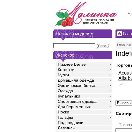
Те
Поиск по моделям:
Глав
Главная
Inde
Женское
Нижнее Белье
Торгов
Колготки
Acou
Чулки
Alla b
Домашняя одежда
...
Эротическое белье
Одежда
Купальники
Спортивная одежда
Для беременных
Носки
Сортир
Гольфы
Подследники
Показ
Леггинсы