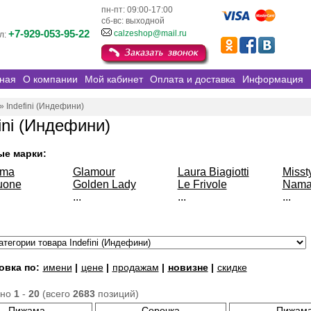
пн-пт: 09:00-17:00
сб-вс: выходной
+7-929-053-95-22
calzeshop@mail.ru
л:
ная
О компании
Мой кабинет
Оплата и доставка
Информация
»
Indefini (Индефини)
fini (Индефини)
ые марки:
sma
Glamour
Laura Biagiotti
Misst
uone
Golden Lady
Le Frivole
Nama
...
...
...
овка по:
имени
|
цене
|
продажам
|
новизне
|
скидке
ано
1
-
20
(всего
2683
позиций)
Пижама
Сорочка
Пижам