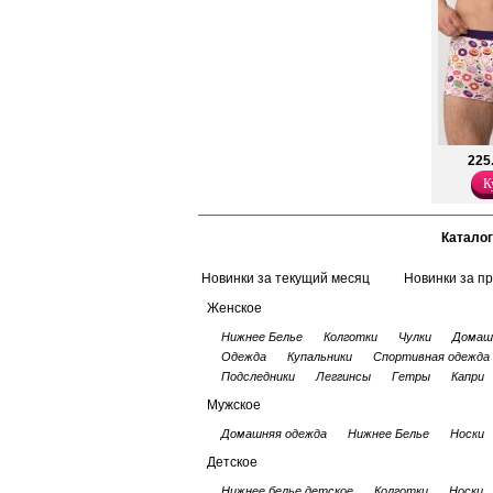
Хлопок 95%
Эластан 5%
225
К
Каталог
Новинки за текущий месяц
Новинки за п
Женское
Нижнее Белье
Колготки
Чулки
Домаш
Одежда
Купальники
Спортивная одежда
Подследники
Леггинсы
Гетры
Капри
Мужское
Домашняя одежда
Нижнее Белье
Носки
Детское
Нижнее белье детское
Колготки
Носки