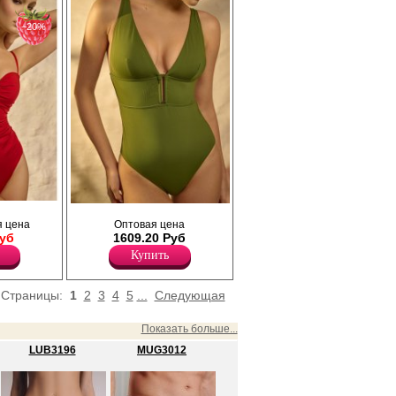
Эластан 5%
−20%
сного
Слитный женский купальник оливкового
 полотна,
 цена
Оптовая цена
цвета из плотной и эластичной ткани, с
нными
Руб
1609.20 Руб
мягкими чашками, съемными
ка
поролоновыми вкладышами, глубоким V-
Купить
осточками-
образным вырезом, широкими бретелями с
ну
регулировкой длины. Глубокий вырез
руются по
фиксируют металлические косточки-
Страницы:
1
2
3
4
5
...
Следующая
разделители.
Полиамид 87%
Эластан 13%
Показать больше...
LUB3196
MUG3012