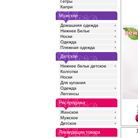
Гетры
Капри
Мужское
Домашняя одежда
Нижнее Белье
Носки
Одежда
Пляжная одежда
Детское
Нижнее белье детское
Колготки
Носки
Для купания
Одежда
Леггинсы
Распродажа
.
Вискоза 100%
Женское
Мужское
Детское
Ликвидация товара