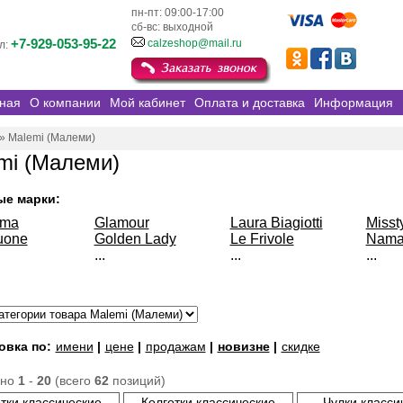
пн-пт: 09:00-17:00
сб-вс: выходной
+7-929-053-95-22
calzeshop@mail.ru
л:
ная
О компании
Мой кабинет
Оплата и доставка
Информация
»
Malemi (Малеми)
mi (Малеми)
ые марки:
sma
Glamour
Laura Biagiotti
Misst
uone
Golden Lady
Le Frivole
Nama
...
...
...
овка по:
имени
|
цене
|
продажам
|
новизне
|
скидке
ано
1
-
20
(всего
62
позиций)
тки классические
Колготки классические
Чулки класси