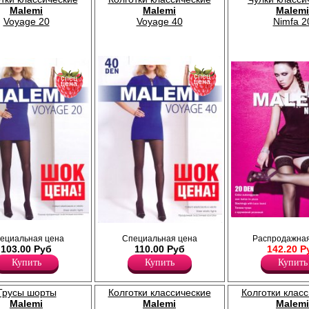
Malemi
Malemi
Malemi
Voyage 20
Voyage 40
Nimfa 2
спец
спец
цена
цена
Чулки тонкие с кружевной резинк
рачные с шортиками,
Прозрачные эластичные колготки с
на силиконе, уплотненный мысок
ециальная цена
Специальная цена
Распродажная
озрачный
шортиками, комфортным поясом и
Лайкра 11%
103.00 Руб
110.00 Руб
142.20 Р
прозрачным укрепленным мыском.
Полиамид 89%
Плотность 40ден
Купить
Купить
Купить
Лайкра 11%
Полиамид 89%
Трусы шорты
Колготки классические
Колготки клас
Malemi
Malemi
Malemi