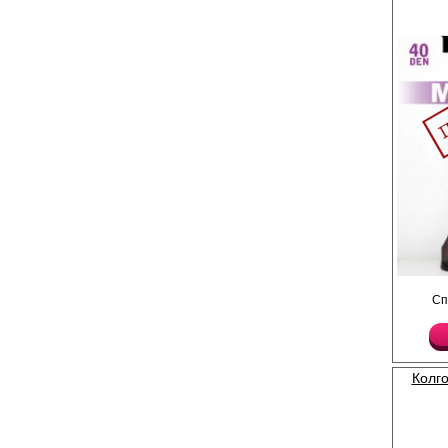
Прозрачные эластичны
Сп
Плотность 40ден
Лайкра 10%
Полиамид 90%
Колго