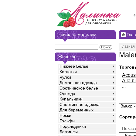
Те
Поиск по моделям:
Глав
Главная
Male
Женское
Нижнее Белье
Торгов
Колготки
Acou
Чулки
Alla b
Домашняя одежда
...
Эротическое белье
Одежда
Купальники
Спортивная одежда
Для беременных
Носки
Сортир
Гольфы
Подследники
Показ
Леггинсы
Колго