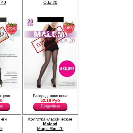
t 40
Oda 20
−35%
−70%
ным
Прозрачные эластичные колготки.
 цена
Распродажная цена
 ноге
Плотность 20ден
уб
52.18 Руб
обращение
Лайкра 10%
ый пояс,
Полиамид 90%
ее
Подробнее
ица,
.
инги
Колготки классические
Malemi
9
Magic Slim 70