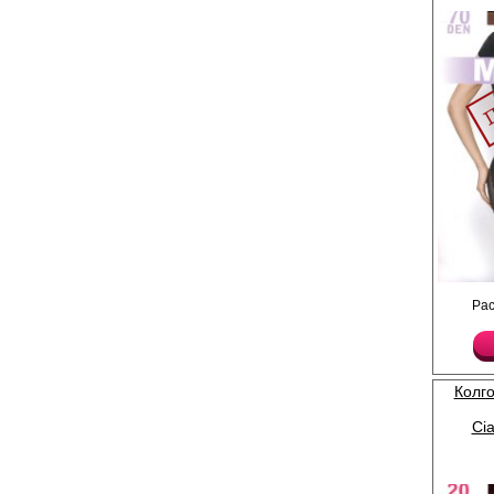
Колготки с ажурными 
Ра
ластовица, укрепленн
Плотность -1ден
Лайкра 11%
Полиамид 89%
Колго
Ci