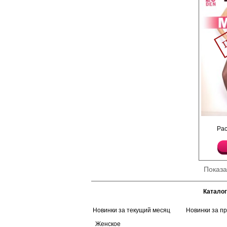
Колготки тонкие, с шо
Ра
ластовицы, невидимы
Плотность 20ден
Лайкра 11%
Полиамид 89%
Показ
Каталог
Новинки за текущий месяц
Новинки за п
Женское