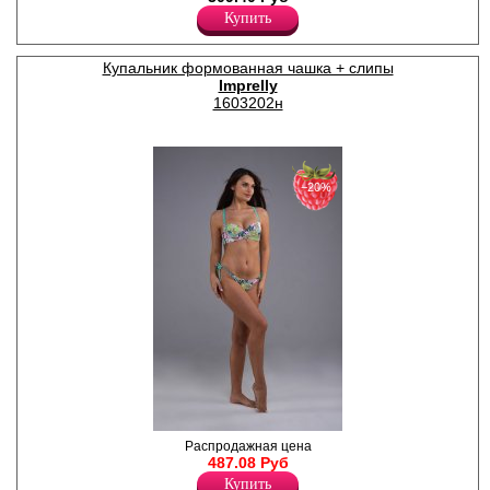
гладким, не плотным и
Купить
эластичным принтом,
прямая, свободного кроя,
классической длины,
Купальник формованная чашка + слипы
овальным вырезом
Imprelly
горловины, короткими
втачными рукавами. Модель
1603202н
выполнена из мягкого
высококачественного хлопка.
Хлопок 100%
−20%
Купальник женский
Распродажная цена
раздельный. Бюстгальтер с
487.08 Руб
формованными чашками, на
Купить