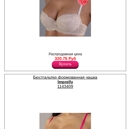
Бюстгальтер женский с
формованными чашками, на
косточках. Бретели
регулируются по длине,
Распродажная цена
несъемные. Модель
320.76 Руб
выполнена из мягкой
Купить
эластичной сетки и вышивки
с утонченным дизайном в
приятных дымчато-нюдовых
оттенках.
Бюстгальтер формованная чашка
Полиамид 90%
Imprelly
Эластан 10%
1143409