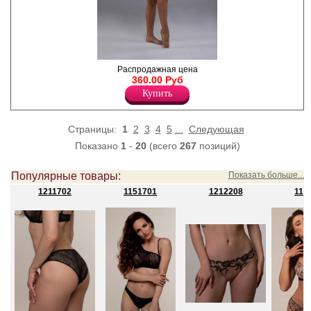
Купальник женский
Распродажная цена
раздельный. Бюстгальтер с
360.00 Руб
формованными чашками, на
Купить
косточках. Бретели
регулируются по длине,
несъемные, имеют три
положения ( обычное, крест
Страницы:
1
2
3
4
5
...
Следующая
на крест, вокруг шеи ). Трусы-
Показано
1
-
20
(всего
267
позиций)
бикини на завязках.
Полиамид 85%
Эластан 15%
Популярные товары:
Показать больше...
1211702
1151701
1212208
114