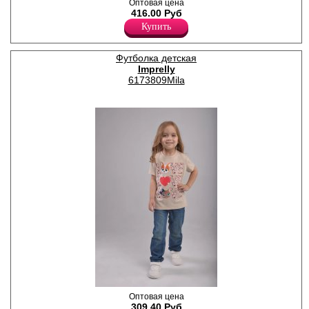
Футболка женская черного
Оптовая цена
цвета с трендовым принтом
416.00 Руб
“Черепа”, из трикотажного
Купить
хлопкового полотна с
добавлением эластана.
Прямая, свободного кроя,
Футболка детская
овальным вырезом
Imprelly
горловины, короткими
втачными рукавами.
6173809Mila
Хлопок 95%
Эластан 5%
Футболка для девочек
Оптовая цена
бежевого цвета с ярким
309.40 Руб