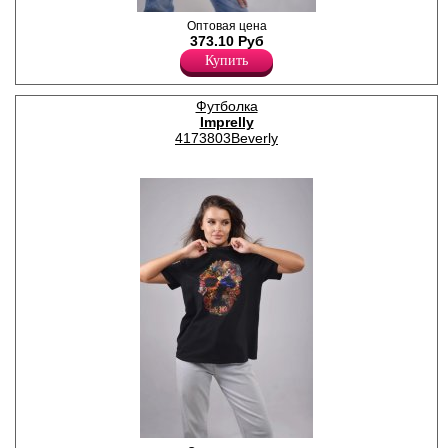
Футболка для девочек
Оптовая цена
белого цвета с принтом в
373.10 Руб
стиле аниме, прямая,
Купить
свободного кроя,
классической длины,
овальным вырезом
Футболка
горловины, короткими
Imprelly
втачными рукавами. Модель
выполнена из мягкого
4173803Beverly
высококачественного хлопка.
Хлопок 100%