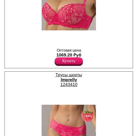
Бюстгальтер женский с
формованными чашками, на
косточках. Бретели
регулируются по длине,
Оптовая цена
несъемные. Модель
1069.20 Руб
выполнена в сочетании
мягкой эластичной сетки и
Купить
элегантной вышивки с
витиеватым оригинальным
дизайном в трендовом ярком
Трусы шорты
неоновом оттенке.
Imprelly
Полиамид 90%
1243410
Эластан 10%
−30%