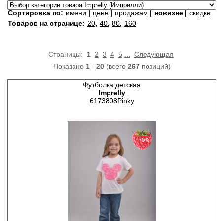
Сортировка по:
имени
|
цене
|
продажам
|
новизне
|
скидке
Товаров на странице:
20
,
40
,
80
,
160
Страницы:
1
2
3
4
5
...
Следующая
Показано
1
-
20
(всего
267
позиций)
Футболка детская
Imprelly
6173808Pinky
−70%