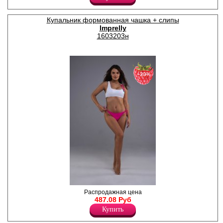
косточках. Бретели
регулируются по длине,
несъемные, имеют три
Купальник формованная чашка + слипы
положения ( обычное, крест
Imprelly
на крест, вокруг шеи ). Трусы-
бикини на завязках.
1603203н
Полиамид 85%
Эластан 15%
−20%
Купальник женский
Распродажная цена
раздельный с веточкой
487.08 Руб
орхидеи. Бюстгальтер- топ с
Купить
формованными чашками, на
косточках. Бретели