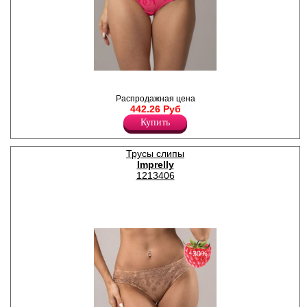
Трусы боксеры женские с
комфортной посадкой, х/б
ластовицей. Модель
Распродажная цена
выполнена в сочетании
442.26 Руб
мягкой эластичной сетки и
Купить
элегантной вышивки с
витиеватым оригинальным
дизайном в трендовом ярком
Трусы слипы
неоновом оттенке.
Imprelly
Полиамид 90%
1213406
Эластан 10%
−30%