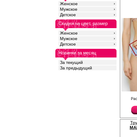
Женское
Мужское
Детское
Скидки на цвет, размер
Женское
Мужское
Детское
Новинки за месяц
За текущий
За предыдущий
Трусики женские высок
Ра
резинкой по поясу и н
Лайкра 4%
Бамбук 96%
Тр
MA