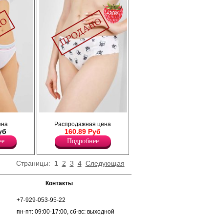
−20%
тной
Трусики женские бесшовные.
ена
Распродажная цена
мягкой по
Лайкра 8%
уб
160.89 Руб
Хлопок 92%
ее
Подробнее
Страницы:
1
2
3
4
Следующая
Контакты
+7-929-053-95-22
пн-пт: 09:00-17:00, сб-вс: выходной