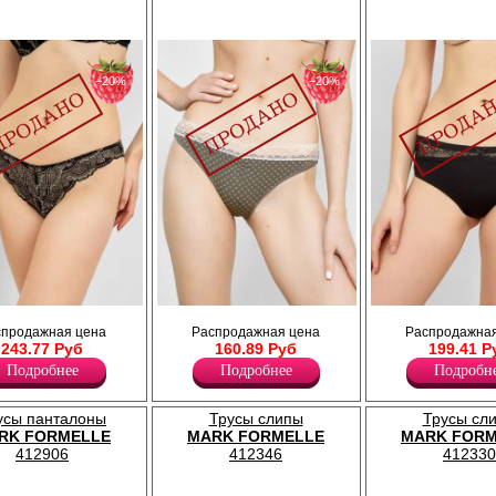
−20%
−20%
 боковой частью,
Трусики женские с декоративной резинкой
Трусики женские с мягкой резинк
спродажная цена
Распродажная цена
Распродажная
.
по поясу и ножке, кружевная вставка по
поясу и по ножке, передняя дета
243.77 Руб
160.89 Руб
199.41 Р
поясу на передней детали.
поясу оформлена кружевом.
Лайкра 6%
Лайкра 6%
Подробнее
Подробнее
Подробн
Полиамид 9%
Полиамид 13%
Хлопок 85%
Хлопок 81%
усы панталоны
Трусы слипы
Трусы сл
RK FORMELLE
MARK FORMELLE
MARK FORM
412906
412346
412330