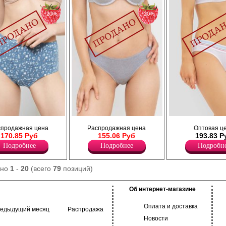
−20%
−20%
кие, с декоративной
Трусы женские с узкой боковой частью, по
Трусики женские с широкой, цве
спродажная цена
Распродажная цена
Оптовая ц
ожке.
поясу и ножке декоративная резинка, по
эластичной резинкой по поясу и 
170.85 Руб
155.06 Руб
193.83 Р
задней части обработка по ножке
ножке.
куржевной тесьмой.
Лайкра 5%
Подробнее
Подробнее
Подробн
Лайкра 6%
Хлопок 95%
Полиамид 14%
Хлопок 80%
ано
1
-
20
(всего
79
позиций)
Об интернет-магазине
Оплата и доставка
редыдущий месяц
Распродажа
Новости