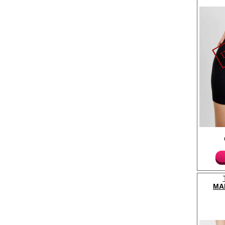
Панталоны женские с 
поясу и ножке.
Лайкра 5%
Хлопок 95%
MA