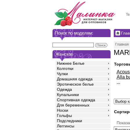
Те
Поиск по моделям:
Глав
Главная
MARK
Женское
Нижнее Белье
Торгов
Колготки
Acou
Чулки
Alla b
Домашняя одежда
...
Эротическое белье
Одежда
Купальники
Спортивная одежда
Для беременных
Носки
Сортир
Гольфы
Подследники
Показ
Леггинсы
Бюстга