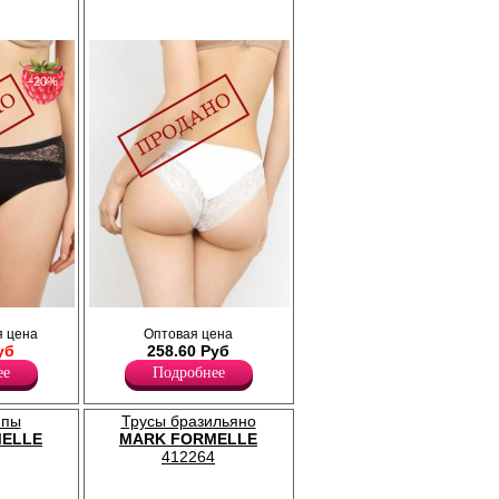
−20%
ой по
Трусики женские с декоративной резинкой
 цена
Оптовая цена
ль по
по поясу и ножке, по задней детали по
уб
258.60 Руб
ножке декорированно широким кружевом.
Лайкра 12%
ее
Подробнее
Полиамид 80%
Хлопок 8%
ипы
Трусы бразильяно
ELLE
MARK FORMELLE
412264