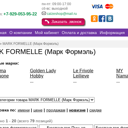
пн-пт: 09:00-17:00
сб-вс: выходной
+7-929-053-95-22
calzeshop@mail.ru
л:
ная
О компании
Мой кабинет
Оплата и доставка
Информация
»
MARK FORMELLE (Марк Формэль)
 FORMELLE (Марк Формэль)
ые марки:
sma
Golden Lady
Le Frivole
MY
uone
Hobby
Leilieve
Nama
...
...
...
овка по:
имени
|
цене
|
продажам
|
новизне
|
скидке
ано
1
-
20
(всего
79
позиций)
льтер формованная
Бюстгальтер Пуш-ап
Бюстгальтер фо