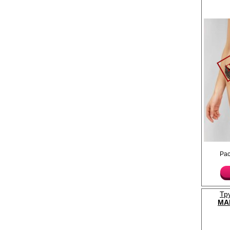
Трусы женские с узкой
Ра
полностью кружевные
Лайкра 8%
Полиамид 80%
Хлопок 12%
Тр
MA