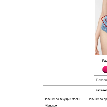
Трусики женские высо
Ра
резинкой по поясу и н
Лайкра 5%
Хлопок 95%
Показ
Каталог
Новинки за текущий месяц
Новинки за п
Женское