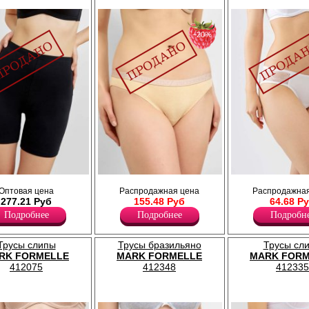
−20%
мягкой резинкой по
Трусики женские с узкой боковой частью,
Трусики женские с декоративной
Оптовая цена
Распродажная цена
Распродажная
эластичная резинка по поясу и мягкая по
по поясу и ножке, по боковой час
277.21 Руб
155.48 Руб
64.68 Р
ножке.
кружевные вставки.
Лайкра 5%
Лайкра 7%
Подробнее
Подробнее
Подробн
Хлопок 95%
Полиамид 22%
Хлопок 71%
Трусы слипы
Трусы бразильяно
Трусы сл
RK FORMELLE
MARK FORMELLE
MARK FORM
412075
412348
412335