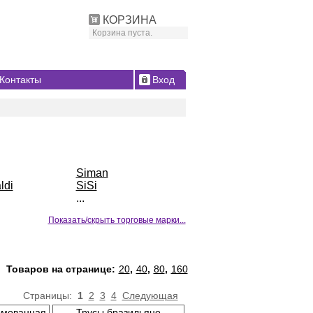
КОРЗИНА
Корзина пуста.
Контакты
Вход
Siman
ldi
SiSi
...
Показать/скрыть торговые марки...
Товаров на странице:
20
,
40
,
80
,
160
Страницы:
1
2
3
4
Следующая
рмованная
Трусы бразильяно