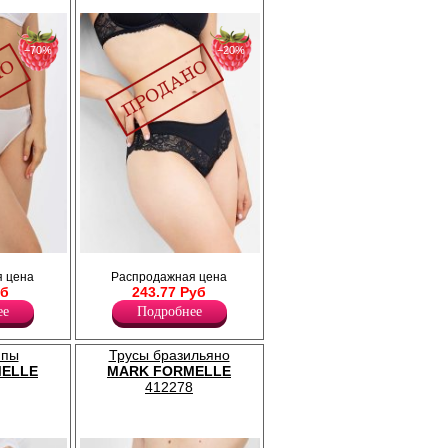
−70%
−20%
 резинкой
Трусики женские с декоративной резинкой
 цена
Распродажная цена
ти
по поясу, по ножке обработка широкой
уб
243.77 Руб
кружевной резинкой.
Лайкра 8%
ее
Подробнее
Полиамид 36%
Хлопок 56%
ипы
Трусы бразильяно
ELLE
MARK FORMELLE
412278