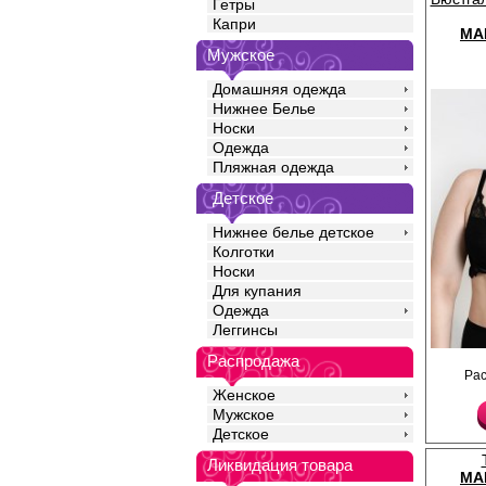
Гетры
Капри
MA
Мужское
Домашняя одежда
Нижнее Белье
Носки
Одежда
Пляжная одежда
Детское
Нижнее белье детское
Колготки
Носки
Для купания
Одежда
Леггинсы
Распродажа
Бюстгальтер наполови
Ра
формованной чашкой н
ап, широкая бретель,
Женское
регулируется. По низ
Мужское
декорировано кружев
Детское
фиксируется на крючо
Лайкра 12%
Ликвидация товара
Полиамид 80%
MA
Нейлон 8%