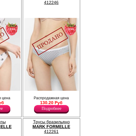
412246
−20%
−20%
 резинкой
Трусики женские с мягкой резинкой по
 цена
Распродажная цена
по ножке.
поясу и ножке.
уб
130.20 Руб
Лайкра 5%
Хлопок 95%
ее
Подробнее
ипы
Трусы бразильяно
ELLE
MARK FORMELLE
412261