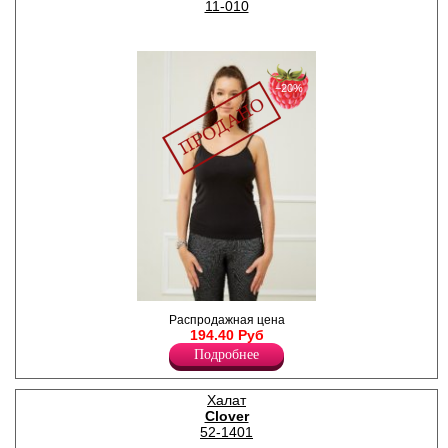
11-010
−20%
Топ женский из хлопкового
Распродажная цена
полотна, на узких бретелях,
194.40 Руб
однотонный.
Подробнее
Хлопок 95%
Эластан 5%
Халат
Clover
52-1401