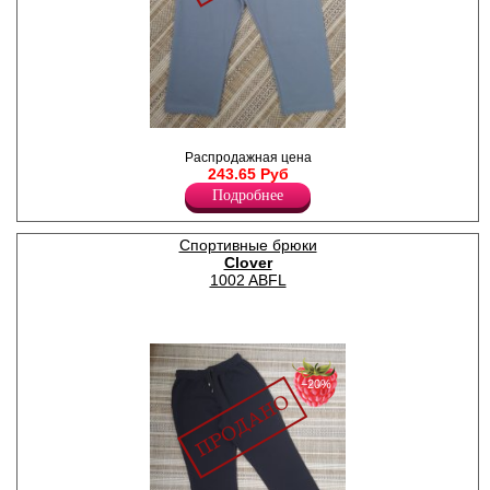
Бриджи женские из хлопка с
добавлением лайкры,
Распродажная цена
однотонные, мягкие и
243.65 Руб
эластичные, пояс на
Подробнее
резинке.
Лайкра 5%
Хлопок 95%
Спортивные брюки
Clover
1002 ABFL
−20%