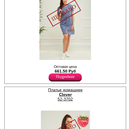
Халат женский из хлопкового
Оптовая цена
полотна, с короткими
661.50 Руб
рукавами, округлым вырезом
горловины, центральной
Подробнее
застежкой на молнию.
Хлопок 100%
Платье домашнее
Clover
52-3702
−70%