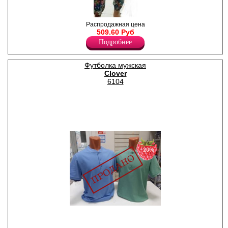
Брюки женские из вискозного
Распродажная цена
полотна, низ на манжетах,
509.60 Руб
пояс на резинке, принт по
Подробнее
всему полотну.
Лайкра 10%
Вискоза 90%
Футболка мужская
Clover
6104
−20%
Футболка мужская из
хлопкового полотна, с
короткими втачными