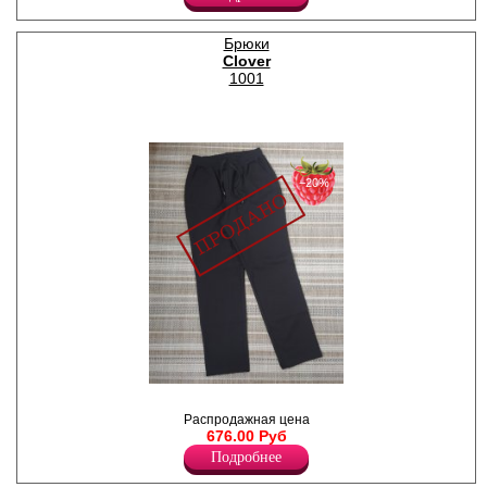
округлым вырезом
горловины, принт на
Брюки
центральной части изделия,
небольшие разрезы в
Clover
боковых швах.
1001
Лайкра 5%
Хлопок 95%
−20%
Брюки женские из
трикотажного полотна,
Распродажная цена
прямые, свободного кроя,
676.00 Руб
пояс на резинке с
Подробнее
регулирующим шнурком,
боковые карманы,