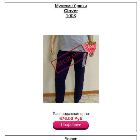
однотонные.
Хлопок 95%
Мужские брюки
Эластан 5%
Clover
1003
−20%
Брюки мужские из
трикотажного полотна
Распродажная цена
футер 2-х нитка, низ на
676.00 Руб
манжетах, принт-надпись на
Подробнее
левой части изделия.
Лайкра 5%
Хлопок 95%
Брюки