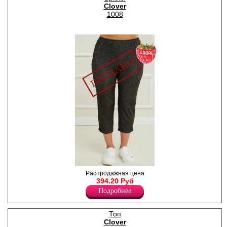
Clover
1008
−20%
Бриджи женские из
Распродажная цена
хлопкового полотна с
394.20 Руб
добавлением эластана, пояс
Подробнее
на резинке, боковые
наклонные карманы.
Хлопок 65%
Топ
Эластан 35%
Clover