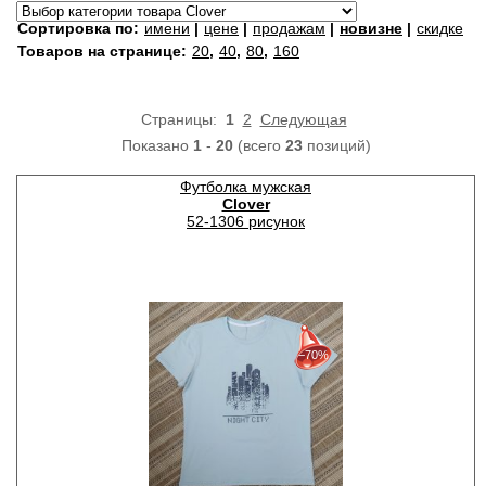
Сортировка по:
имени
|
цене
|
продажам
|
новизне
|
скидке
Товаров на странице:
20
,
40
,
80
,
160
Страницы:
1
2
Следующая
Показано
1
-
20
(всего
23
позиций)
Футболка мужская
Clover
52-1306 рисунок
30%
с 22-07-2026 по 28-07-2026
−70%
50%
с 29-07-2026 по 04-08-2026
70%
с 05-08-2026 по 11-08-2026