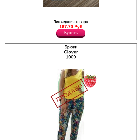
Футболка мужская из
хлопкового полотна, с
короткими втачными
Ликвидация товара
рукавами, округлым вырезом
167.70 Руб
горловины, принтом на
Купить
полочке.
Лайкра 5%
Хлопок 95%
Брюки
Clover
1009
−20%