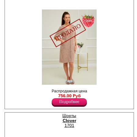
−20%
Халат женский махровый, с
Распродажная цена
короткими рукавами,
756.00 Руб
округлым вырезом
Подробнее
горловины, центральная
застежка на молнию,
боковые карманы.
Хлопок 20%
Шорты
Полиэстер 80%
Clover
1701