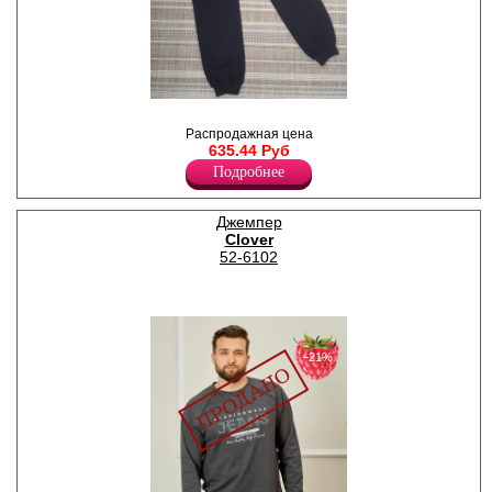
Брюки женские из хлопка,
спортивные, прямые,
Распродажная цена
свободного кроя, с боковыми
635.44 Руб
карманами, пояс на резинке
Подробнее
с регулирующим шнурком,
низ на манжетах,
однотонные.
Хлопок 95%
Джемпер
Эластан 5%
Clover
52-6102
−21%