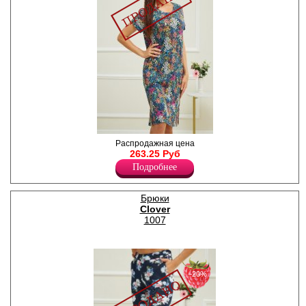
Платье женское из
Распродажная цена
вискозного полотна с
263.25 Руб
добавлением лайкры,
Подробнее
средней длины, прямого
силуэта, с короткими
рукавами, U-образным
Брюки
вырезом горловины.
Clover
Лайкра 10%
Вискоза 90%
1007
−20%