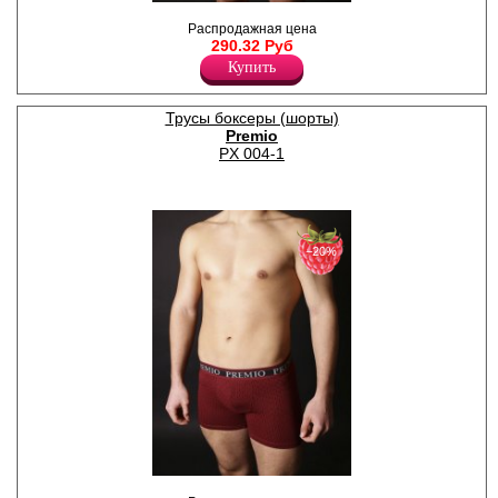
Трусы - шорты однотонные,
Распродажная цена
по поясу элстичная резинка
290.32 Руб
с надписью " Premio"
Лайкра 5%
Купить
Хлопок 95%
Трусы боксеры (шорты)
Premio
PX 004-1
−20%
Трусы - шорты в графичный