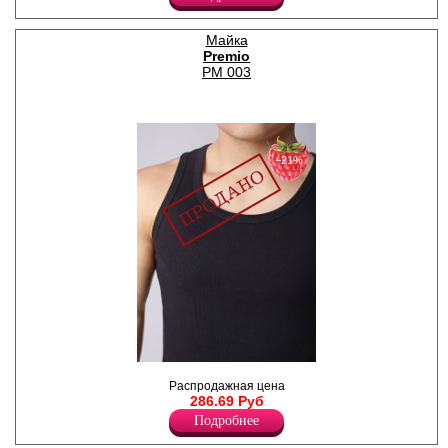
Хлопок 100%
Майка
Premio
PM 003
−21%
Майка однотонная на
Распродажная цена
широких бретелях в мелкий
286.69 Руб
рубчик, с овальным вырезом
по горловине.
Подробнее
Хлопок 100%