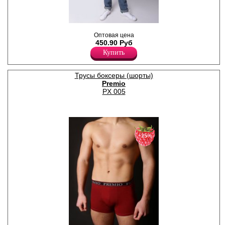
Футболка мужская с
Оптовая цена
коротким рукавом, с круглым
450.90 Руб
вырезом по горловине.
Хлопок 100%
Купить
Трусы боксеры (шорты)
Premio
PX 005
−25%