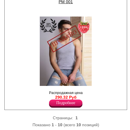
PM 001
−20%
Майка однотонная на
Распродажная цена
широких бретелях, с
290.32 Руб
овальным вырезом по
горловине.
Подробнее
Хлопок 100%
Страницы:
1
Показано
1
-
10
(всего
10
позиций)