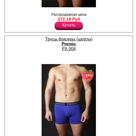
Трусы - шорты однотонные,
Распродажная цена
по поясу жаккардовая
272.18 Руб
резинка с надписью " Premio"
Лайкра 5%
Купить
Хлопок 95%
Трусы боксеры (шорты)
Premio
PX 004
−20%