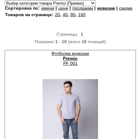
Сортировка по:
имени
|
цене
|
продажам
|
новизне
|
скидке
Товаров на странице:
20
,
40
,
80
,
160
Страницы:
1
Показано
1
-
10
(всего
10
позиций)
Футболка мужская
Premio
PF 001