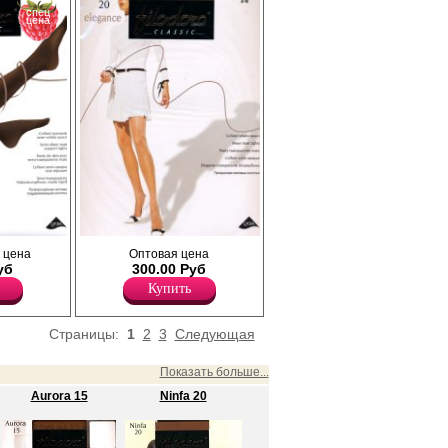
спец
цена
Прозрачные матовые колготки с
ки с
 цена
Оптовая цена
шортиками; усиленный мысок, без
уб
300.00 Руб
ластовицы.
ием;
Купить
Плотность 20ден
 мысок, х/
Лайкра 12%
с задней
Полиамид 88%
Страницы:
1
2
3
Следующая
Показать больше...
Aurora 15
Ninfa 20