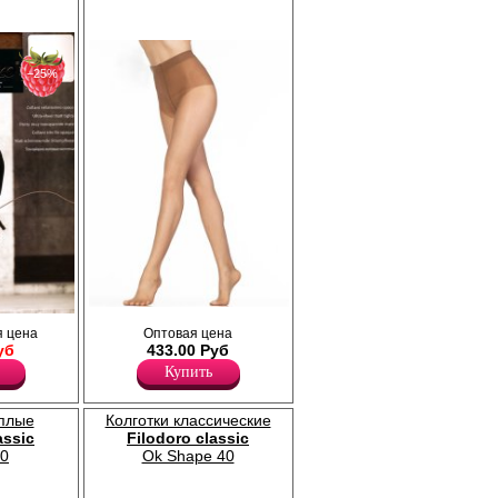
−25%
Тонкие, матовые колготки с трусиками;
с
 цена
Оптовая цена
плоские швы, сформированная нога,
нный
уб
433.00 Руб
невидимый мысок, х/б ластовица.
Плотность 15ден
Купить
Лайкра 15%
Полиамид 81%
Хлопок 4%
еплые
Колготки классические
assic
Filodoro classic
00
Ok Shape 40