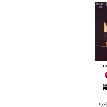
Чулки тонкие, матовы
Сп
кружевной резинкой (1
сформированная нога
Плотность 30ден
Лайкра 17%
Полиамид 83%
Ко
Fi