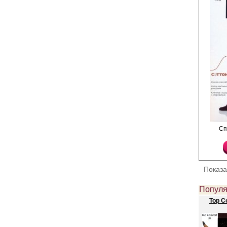
Равномерные, плотные
Сп
3D, хлопок с внутрен
микрофибра - с внешн
невидимый мысок, х/б
Плотность 100ден
Лайкра 4%
Показ
Полиамид 32%
Хлопок 64%
Популя
Top C