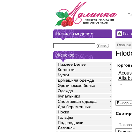
Те
Поиск по моделям:
Глав
Главная
Filod
Женское
Нижнее Белье
Торгов
Колготки
Acou
Чулки
Alla b
Домашняя одежда
...
Эротическое белье
Одежда
Купальники
Спортивная одежда
Для беременных
Носки
Сортир
Гольфы
Подследники
Показ
Леггинсы
Колгот