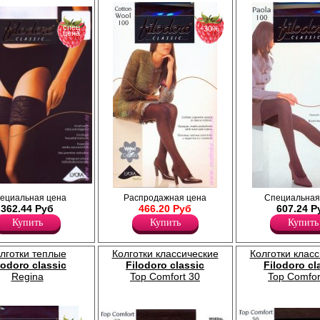
спец
−30%
цена
е, с широкой
Равномерные, матовые, плотные колготки
Равномерные, плотные колготки 
ециальная цена
Распродажная цена
Специальная
1 см) на силиконе;
с хлопком и шерстью, эффект 3D; плоские
микрофиброй, эффект 3D; плоск
362.44 Руб
466.20 Руб
607.24 Р
, прозрачный мысок.
швы, невидимый мысок, ластовица.
невидимый мысок, большие разм
Купить
Купить
Купить
Плотность 100ден
задней вставкой.
Лайкра 3%
Плотность 100ден
Полиамид 31%
Полиамид 93%
лготки теплые
Колготки классические
Колготки клас
Хлопок 44%
Эластан 7%
lodoro classic
Filodoro classic
Filodoro cl
Шерсть 22%
Regina
Top Comfort 30
Top Comfor