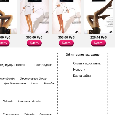
.00 Руб
300.00 Руб
353.00 Руб
226.44 Руб
упить
Купить
Купить
Купить
Об интернет-магазине
Оплата и доставка
редыдущий месяц
Распродажа
Новости
Карта сайта
няя одежда
Эротическое белье
Для беременных
Носки
Гольфы
Одежда
Пляжная одежда
Для купания
Одежда
Леггинсы