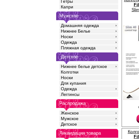
Гетры
Fi
Капри
Sli
Мужское
Домашняя одежда
Нижнее Белье
Носки
Одежда
Пляжная одежда
Детское
Нижнее белье детское
Колготки
Носки
Для купания
Одежда
Леггинсы
Распродажа
Полупрозрачные мато
лайкрой двойной обкру
поддерживающими п
Женское
штанишками, моделир
Мужское
ластовицей, плоскими
Детское
укрепленным мыском,
Плотность 40ден
Колго
Ликвидация товара
Лайкра 24%
Fi
Полиамид 75%