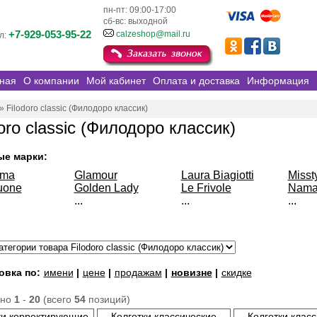
пн-пт: 09:00-17:00
сб-вс: выходной
+7-929-053-95-22
calzeshop@mail.ru
л:
ная
О компании
Мой кабинет
Оплата и доставка
Информация
»
Filodoro classic (Филодоро классик)
oro classic (Филодоро классик)
ые марки:
sma
Glamour
Laura Biagiotti
Misst
uone
Golden Lady
Le Frivole
Nama
...
...
...
овка по:
имени
|
цене
|
продажам
|
новизне
|
скидке
ано
1
-
20
(всего
54
позиций)
ки корректирующие
Колготки классические
Колготки клас