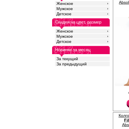
Abso
Женское
Хлопок 1%
Мужское
Детское
Скидки на цвет, размер
Женское
Мужское
Детское
Новинки за месяц
За текущий
За предыдущий
Очень тонкие, равном
плоские швы, сформи
усиленный невидимый
ластовицей.
Плотность 8ден
Лайкра 16%
Полиамид 84%
Колго
Fi
Abs