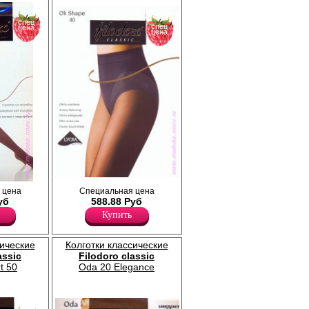
спец
спец
цена
цена
Матовые колготки с поддерживающими
с
 цена
Специальная цена
трусиками; плоские швы, сформированная
ие швы,
уб
588.88 Руб
нога, двойной уплотненный мысок, х/б
еры с
Купить
ластовица.
Плотность 40ден
Лайкра 18%
Полиамид 79%
сические
Колготки классические
Хлопок 3%
assic
Filodoro classic
t 50
Oda 20 Elegance