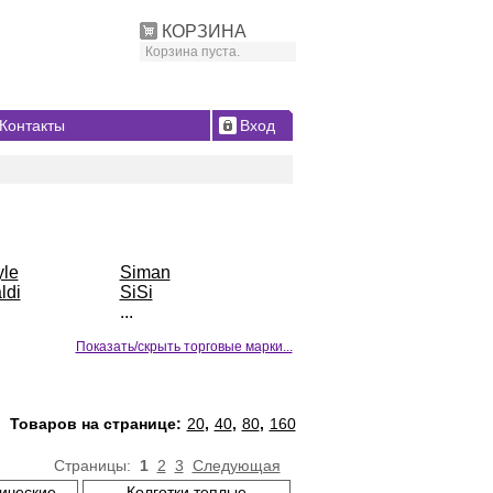
КОРЗИНА
Корзина пуста.
Контакты
Вход
yle
Siman
ldi
SiSi
...
Показать/скрыть торговые марки...
Товаров на странице:
20
,
40
,
80
,
160
Страницы:
1
2
3
Следующая
сические
Колготки теплые