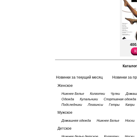
400
К
Каталог
Новинки за текущий месяц
Новинки за п
Женское
Нижнее Белье
Колготки
Чулки
Домаш
Одежда
Купальники
Спортивная одежда
Подследники
Леггинсы
Гетры
Капри
Мужское
Домашняя одежда
Нижнее Белье
Носки
Детское
Нижнее белье детское
Колготки
Носки