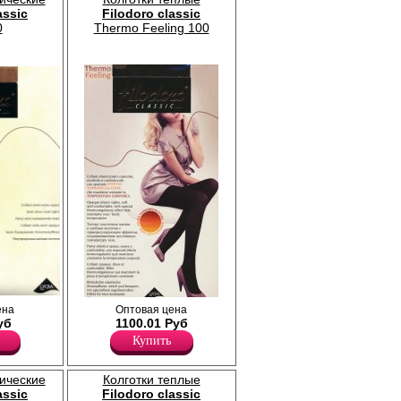
assic
Filodoro classic
0
Thermo Feeling 100
вые с
Теплые мягкие колготки, с
ена
Оптовая цена
терморегулирующим эффектом для
уб
1100.01 Руб
поддержания постоянной температуры
Купить
тела, х/б ластовица.
Плотность 100ден
Акрил 56%
сические
Колготки теплые
Полиамид 11%
assic
Filodoro classic
Хлопок 1%