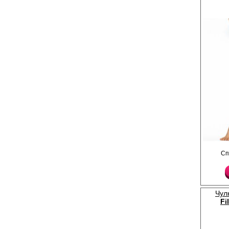
Очень тонкие, равном
Сп
плоские швы, сформи
усиленный невидимый
ластовицей.
Плотность 8ден
Лайкра 16%
Полиамид 84%
Чул
Fi