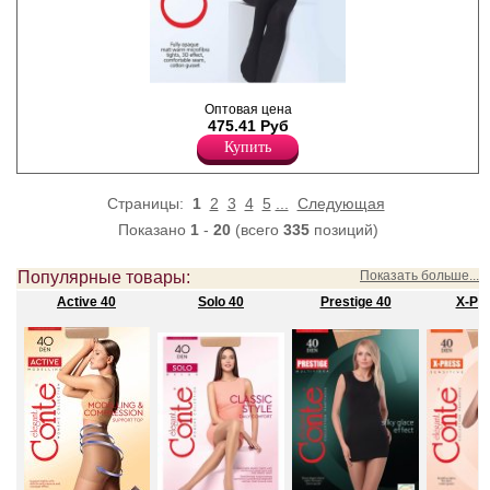
Плотные матовые колготки
Оптовая цена
из микрофибры, эффект 3D,
475.41 Руб
комфортный шов, х/б
ластовица.
Купить
Плотность 100ден
Полиамид 93%
Эластан 7%
Страницы:
1
2
3
4
5
...
Следующая
Показано
1
-
20
(всего
335
позиций)
Популярные товары:
Показать больше...
Active 40
Solo 40
Prestige 40
X-Pre