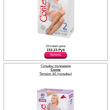
Гольфы женские плотностью
Оптовая цена
20den, тонкие, эластичные,
153.23 Руб
полуматовые, классических
Купить
оттенков. Комфортная
резинка шириной 3см
обеспечивает эффективное
Гольфы полиамид
удержание без
Conte
передавливания.
Невидимый прозрачный
Tension 40 (гольфы)
носок для максимальной
элегантности и открытой
обуви. Удобная и
комфортная модель на
каждый день. Идеально
сочетаются с любой обувью
(классические туфли,
кроссовки, лоферы,
ботинки), позволяя
создавать различные