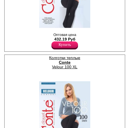
Плотные матовые колготки
Оптовая цена
из микрофибры, эффект 3D,
432.19 Руб
комфортный шов, х/б
ластовица.
Купить
Плотность 100ден
Полиамид 93%
Эластан 7%
Колготки теплые
Conte
Velour 100 XL