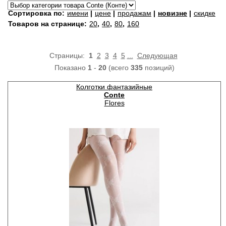
Сортировка по:
имени
|
цене
|
продажам
|
новизне
|
скидке
Товаров на странице:
20
,
40
,
80
,
160
Страницы:
1
2
3
4
5
...
Следующая
Показано
1
-
20
(всего
335
позиций)
Колготки фантазийные
Conte
Flores