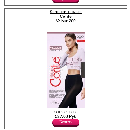
анатомической пяткой,
уплотненным мыском,
задней вставкой, х/б
Колготки теплые
ластовицей.
Conte
Полиамид 24%
Velour 200
Хлопок 74%
Эластан 2%
Колготки женские
Оптовая цена
плотностью 200den из
537.00 Руб
мягкой микрофибры,
Купить
плотные, матовые, с
эффектом 3D, с плоскими