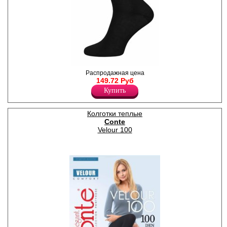
элемент в любое время года.
Универсальный размер. В
упаковке 2 пары одного
цвета.
Плотность 40ден
Полиамид 83%
Эластан 17%
Носки мужские классические
Распродажная цена
однотонные, удобная
149.72 Руб
широкая резинка.
Купить
Лайкра 5%
Полиамид 20%
Хлопок 75%
Колготки теплые
Conte
Velour 100