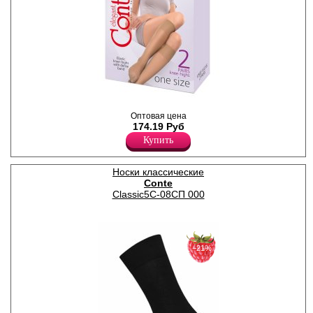
образы в стиле casual,
country, city. Незаменимый
элемент в любое время года.
Универсальный размер. В
упаковке 2 пары одного
цвета.
Плотность 20ден
Полиамид 83%
Эластан 17%
Гольфы женские плотностью
Оптовая цена
40den, тонкие, эластичные,
174.19 Руб
полуматовые, классических
Купить
оттенков. Комфортная
резинка шириной 3см
обеспечивает эффективное
Носки классические
удержание без
Conte
передавливания.
Невидимый прозрачный
Classic5C-08СП 000
носок для максимальной
элегантности и открытой
обуви. Удобная и
комфортная модель на
каждый день. Идеально
−21%
сочетаются с любой обувью
(классические туфли,
кроссовки, лоферы,
ботинки), позволяя
создавать различные
образы в стиле casual,
country, city. Незаменимый