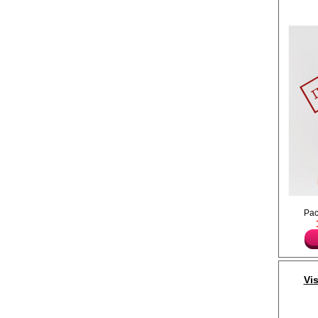
Эффектное платье бе
Ра
миди с отлетными де
имитирующими накидк
Лайкра 8%
Полиэстер 59%
Вискоза 33%
Vi