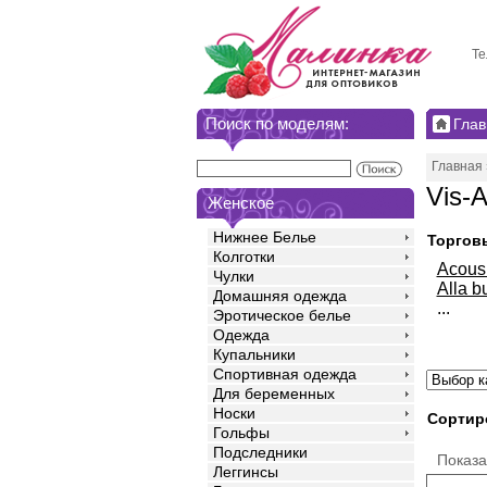
Те
Поиск по моделям:
Глав
Главная
Vis-A
Женское
Нижнее Белье
Торгов
Колготки
Acou
Чулки
Alla b
Домашняя одежда
...
Эротическое белье
Одежда
Купальники
Спортивная одежда
Для беременных
Носки
Сортир
Гольфы
Подследники
Показ
Леггинсы