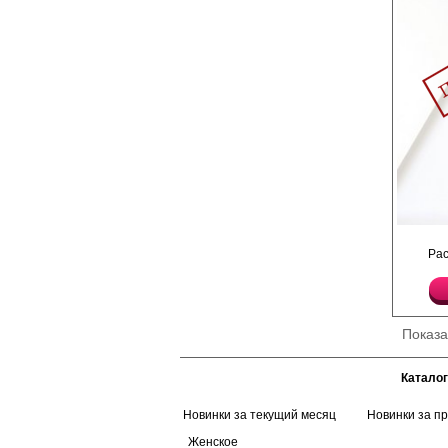
Платье женское из пр
полотна, с рукавами 3/
Ра
Показ
Каталог
Новинки за текущий месяц
Новинки за п
Женское