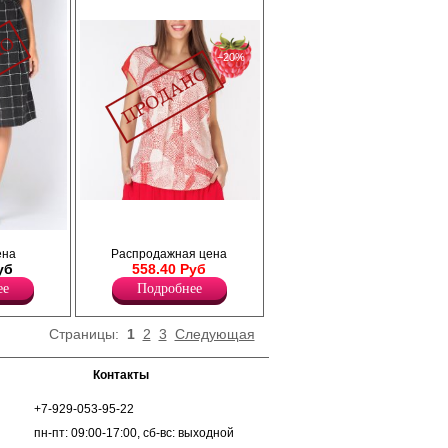
−20%
Блузка свободного силуэта из вискозной
ткани с абстрактным принтом, со
спущенной линией плеча, чуть зауженная к
длиной
ена
Распродажная цена
низу, на плечах и по линии спинки идёт
ереднем и
уб
558.40 Руб
однотонная кокетка.
стречные
Вискоза 100%
 на
ее
Подробнее
Страницы:
1
2
3
Следующая
Контакты
+7-929-053-95-22
пн-пт: 09:00-17:00, сб-вс: выходной