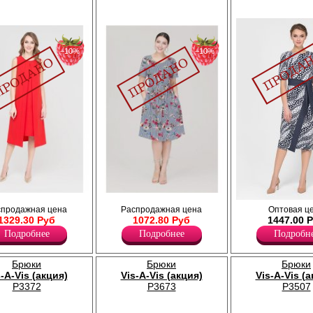
−10%
−10%
з рукавов длиной
Романтичное воздушное платье длиной до
Платье с округлой линией горло
спродажная цена
Распродажная цена
Оптовая ц
талями,
колена, из вискозной ткани с цветочным
втачными рукавами. По переду 
1329.30 Руб
1072.80 Руб
1447.00 
у.
принтом в полоску, с короткими рукавами
линия талии, из которой выходи
волнами, широкой отрезной юбкой,
Подробнее
Подробнее
Подробн
фигурный рельеф, переходящий 
карманами в боковых швах и поясом из
Лайкра 5%
основной ткани.
Хлопок 68%
Вискоза 100%
Брюки
Брюки
Брюки
Полиэстер 27%
s-A-Vis (акция)
Vis-A-Vis (акция)
Vis-A-Vis (
P3372
P3673
P3507