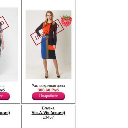
−70%
Вязаное платье полуприлегающего
вины,
ена
Распродажная цена
силуэта с длинными рукавами. Вырез
отрезная
Руб
306.60 Руб
горловины - по типу "каре". На передней
т
детали цветной геометрический принт.
ее
Подробнее
в разрез.
Акрил 20%
Шерсть 6%
Нейлон 20%
Блузка
Полиэстер 54%
акция)
Vis-A-Vis (акция)
L3467