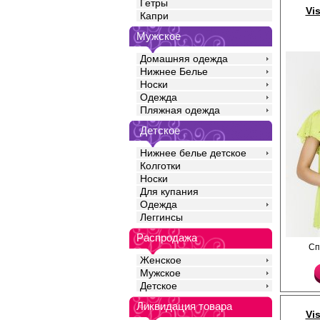
Гетры
Vi
Капри
Мужское
Домашняя одежда
Нижнее Белье
Носки
Одежда
Пляжная одежда
Детское
Нижнее белье детское
Колготки
Носки
Для купания
Одежда
Леггинсы
Распродажа
Топ из плотного хлоп
Сп
плечами, без застёже
Женское
отделки горловины и 
Мужское
Хлопок 100%
Детское
Ликвидация товара
Vi