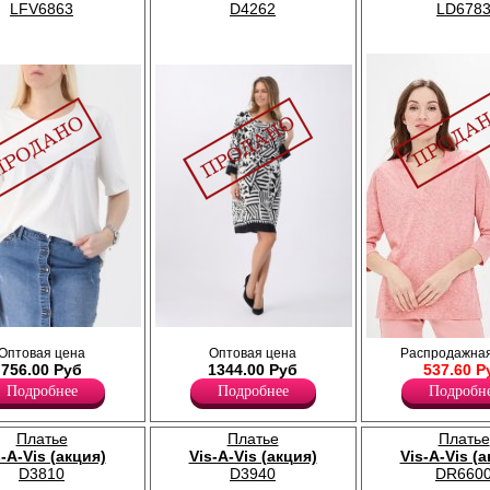
LFV6863
D4262
LD678
мого силуэта со
Стильное платье свободного кроя из
Джемпер женский свободного сил
Оптовая цена
Оптовая цена
Распродажная
еча с короткими
струящейся вискозной ткани с
образным вырезом горловины и 
756.00 Руб
1344.00 Руб
537.60 Р
рез горловины,
геометрическим принтом, округлый вырез
3/4.
иде сердца.
горловины с завязками на спинке,
Подробнее
Подробнее
Подробн
Хлопок 30%
вертикальные рельефы, цельнокроенный
Полиэстер 70%
рукав длиной 3/4.
Вискоза 100%
Платье
Платье
Платье
s-A-Vis (акция)
Vis-A-Vis (акция)
Vis-A-Vis (
D3810
D3940
DR660