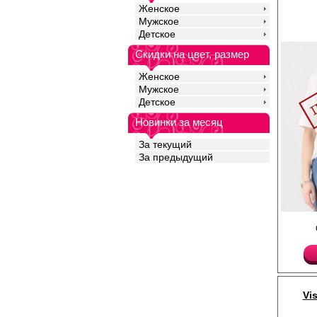
Женское
Мужское
Детское
Скидки на цвет, размер
Женское
Мужское
Детское
Новинки за месяц
За текущий
За предыдущий
Футболка женская пря
спущенной линией пл
рукавами, круглый вы
мерцающий принт в в
Хлопок 92%
Спандекс 8%
Vi