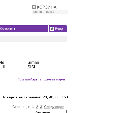
КОРЗИНА
Корзина пуста.
Контакты
Вход
yle
Siman
ldi
SiSi
...
Показать/скрыть торговые марки...
Товаров на странице:
20
,
40
,
80
,
160
Страницы:
1
2
3
Следующая
Джемпер