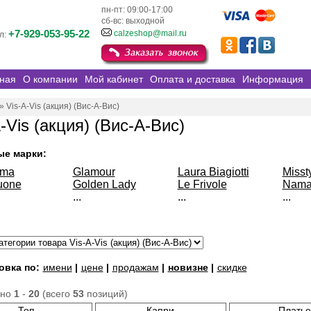
пн-пт: 09:00-17:00
сб-вс: выходной
+7-929-053-95-22
calzeshop@mail.ru
л:
ная
О компании
Мой кабинет
Оплата и доставка
Информация
»
Vis-A-Vis (акция) (Вис-А-Вис)
-Vis (акция) (Вис-А-Вис)
ые марки:
sma
Glamour
Laura Biagiotti
Misst
uone
Golden Lady
Le Frivole
Nama
...
...
...
овка по:
имени
|
цене
|
продажам
|
новизне
|
скидке
ано
1
-
20
(всего
53
позиций)
Топ
Капри
Платье