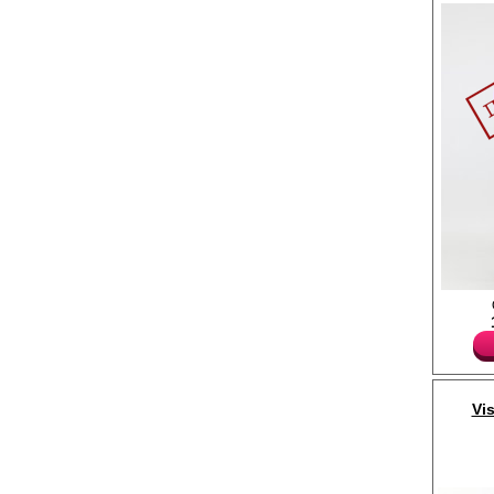
Классические брюки с
карманами, заутюженн
застежка на молнию и
крючок.
Полиэстер 48%
Вискоза 50%
Спандекс 2%
Vi