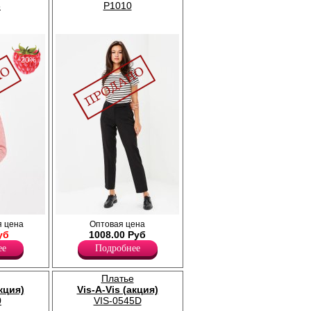
3
P1010
−20%
уэта с V-
Прямые брюки из плотной стрейчевой
 цена
Оптовая цена
рукавами
ткани, застежка на молнию, карманы.
уб
1008.00 Руб
ее
Подробнее
Платье
акция)
Vis-A-Vis (акция)
0
VIS-0545D