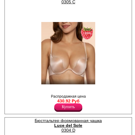
0305 C
−20%
Гладкий бюст пушап из
микрофибры на фигурном
Распродажная цена
каркасе.
430.92 Руб
Лайкра 10%
Полиамид 90%
Купить
Бюстгальтер формованная чашка
Luce del Sole
0304 D