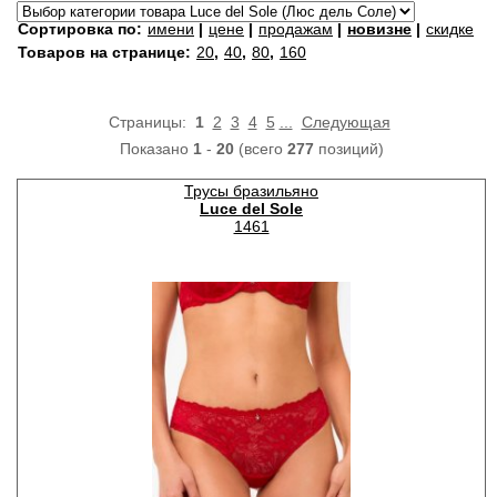
Сортировка по:
имени
|
цене
|
продажам
|
новизне
|
скидке
Товаров на странице:
20
,
40
,
80
,
160
Страницы:
1
2
3
4
5
...
Следующая
Показано
1
-
20
(всего
277
позиций)
Трусы бразильяно
Luce del Sole
1461