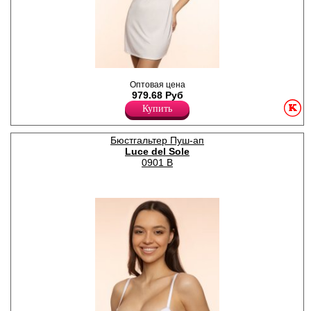
Сорочка женская из кружева
Оптовая цена
с микрофиброй,
979.68 Руб
полуприлегающий силуэт,
бретели тонкие
Купить
регулируемые.
Полиамид 90%
Эластан 10%
Бюстгальтер Пуш-ап
Luce del Sole
0901 B