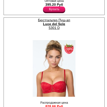
Трусики танга женские из
Оптовая цена
высококачественного
395.20 Руб
кружевного полотна с
Купить
цветочным рисунком,
средней линией талии,
гигиеничной хлопковой
Бюстгальтер Пуш-ап
ластовицей.
Luce del Sole
Полиамид 80%
Эластан 20%
5301 D
−20%
Кружевной бюстгальтер
Распродажная цена
балконет с эффектом Push-
828.66 Руб
Up с формованными