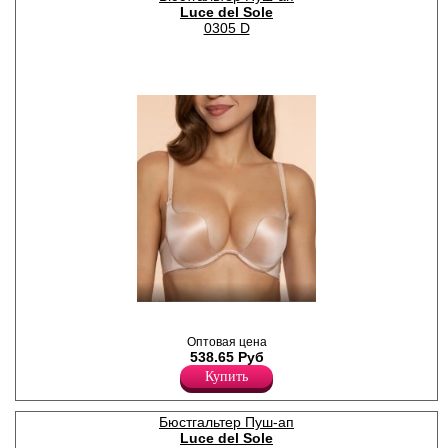
Акрил 19%
Luce del Sole
Полиамид 76%
0305 D
Эластан 5%
Гладкий бюст пушап из
микрофибры на фигурном
Оптовая цена
каркасе.
538.65 Руб
Лайкра 10%
Полиамид 90%
Купить
Бюстгальтер Пуш-ап
Luce del Sole