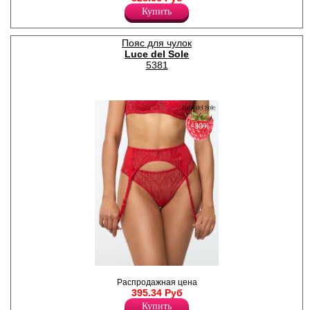
чашками на каркасах,
Купить
изготовлен из микрофибры и
роскошного, блестящего
кружева.
Пояс для чулок
Акрил 19%
Luce del Sole
Полиамид 76%
5381
Эластан 5%
−30%
.
Распродажная цена
Полиамид 90%
395.34 Руб
Эластан 10%
Купить