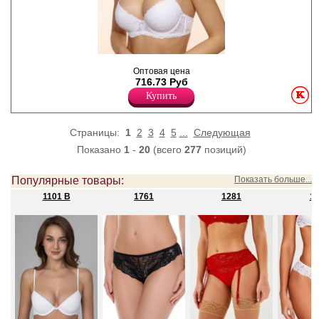
Бюстгальтер женский
Оптовая цена
кружевной с Push-Up
716.73 Руб
эффектом (гелевый), пояс на
микрофибре. Бретели
Купить
регулируются по длине,
несъемные.
Полиамид 90%
Страницы:
1
2
3
4
5
...
Следующая
Эластан 10%
Показано
1
-
20
(всего
277
позиций)
Популярные товары:
Показать больше...
1101 B
1761
1281
19