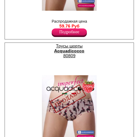
Трусики панти, принт на
передней части, задняя
Распродажная цена
часть однотонная.
59.76 Руб
Лайкра 10%
Подробнее
Хлопок 50%
Полиэстер 40%
Трусы шорты
Acquadicocco
80809
−70%