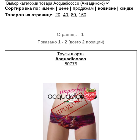
Сортировка по:
имени
|
цене
|
продажам
|
новизне
|
скидке
Товаров на странице:
20
,
40
,
80
,
160
Страницы:
1
Показано
1
-
2
(всего
2
позиций)
Трусы шорты
Acquadicocco
80775
−70%