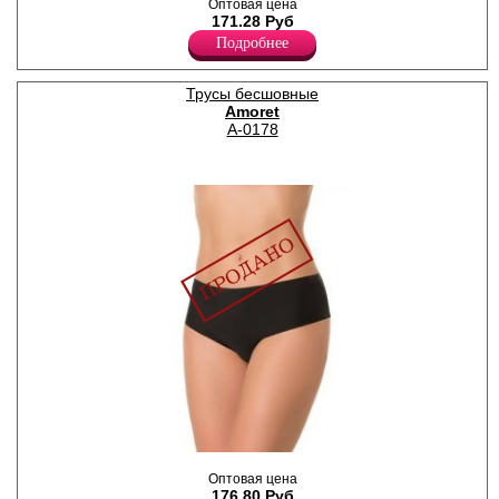
Оптовая цена
средней посадки,
171.28 Руб
бесшовные с лазерной
обработкой по краям,
Подробнее
выполнены из тонкой
микрофибры.
Лайкра 10%
Трусы бесшовные
Полиэстер 90%
Amoret
A-0178
Трусики - слипы женские
Оптовая цена
средней посадки,
176.80 Руб
бесшовные с лазерной