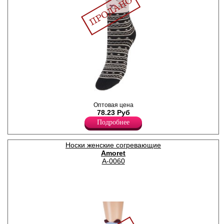
Носки женские махровые
Оптовая цена
внутри, принтованные с
78.23 Руб
мягкой мордочкой и ушками
по вернему краю.
Подробнее
Лайкра 3%
Полиамид 12%
Хлопок 85%
Носки женские согревающие
Amoret
A-0060