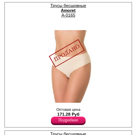
Лайкра 10%
Трусы бесшовные
Полиэстер 90%
Amoret
A-0165
Трусики - слипы женские
Оптовая цена
средней посадки,
171.28 Руб
бесшовные с лазерной
обработкой по краям,
Подробнее
выполнены из тонкой
микрофибры.
Лайкра 10%
Трусы бесшовные