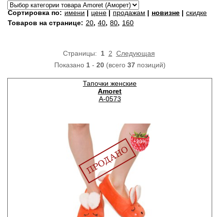
Сортировка по:
имени
|
цене
|
продажам
|
новизне
|
скидке
Товаров на странице:
20
,
40
,
80
,
160
Страницы:
1
2
Следующая
Показано
1
-
20
(всего
37
позиций)
Тапочки женские
Amoret
A-0573
−20%