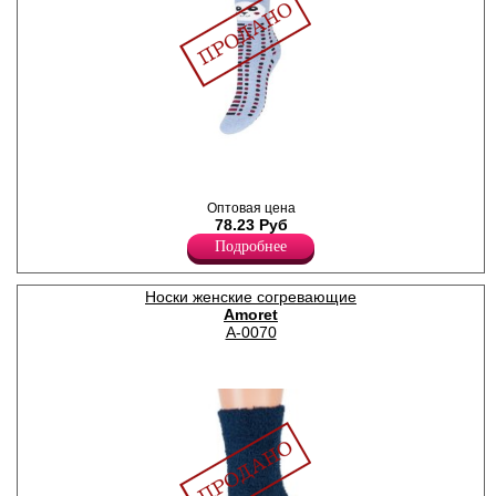
Носки женские махровые
внутри, принтованные с
мягкой мордочкой и ушками
Оптовая цена
по вернему краю.
78.23 Руб
Подробнее
Носки женские согревающие
Amoret
A-0070