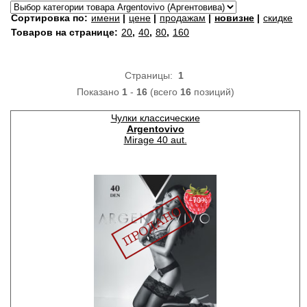
Сортировка по:
имени
|
цене
|
продажам
|
новизне
|
скидке
Товаров на странице:
20
,
40
,
80
,
160
Страницы:
1
Показано
1
-
16
(всего
16
позиций)
Чулки классические
Argentovivo
Mirage 40 aut.
−70%