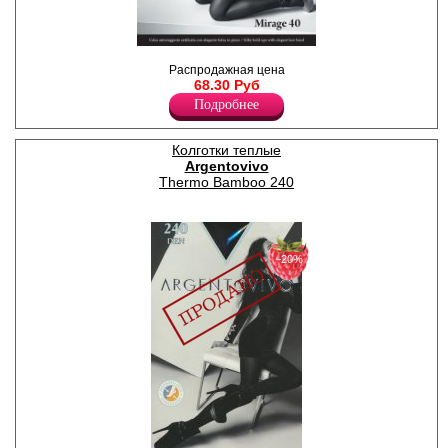
Чулки с элегантной
Распродажная цена
кружевной резинкой на
68.30 Руб
силиконовой основе и
прозрачным укрепленным
Подробнее
мыском.
Полиамид 88%
Эластан 12%
Колготки теплые
Argentovivo
Thermo Bamboo 240
−20%