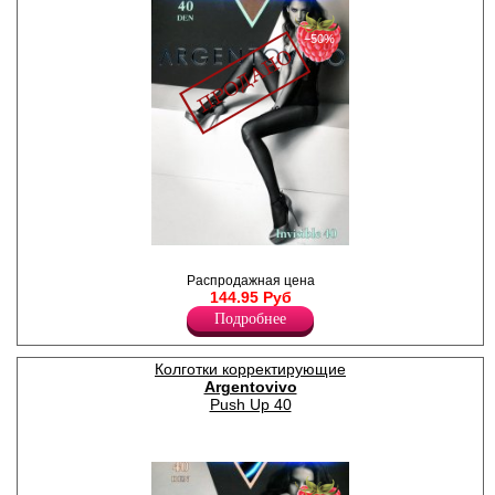
−50%
Колготки шелковистые,
невидимые шортики,
Распродажная цена
плоские швы, ластовица,
144.95 Руб
укрепленный мысок.
Подробнее
Плотность 40ден
Лайкра 12%
Полиамид 88%
Колготки корректирующие
Argentovivo
Push Up 40