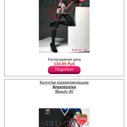
Колготки шелковистые с
Распродажная цена
шортиками, ластовица,
134.95 Руб
укрепленный мысок. Легкий
массажный эффект.
Подробнее
Плотность 40ден
Лайкра 12%
Полиамид 88%
Колготки корректирующие
Argentovivo
Beauty 40
−70%