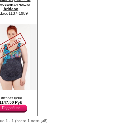
мованная чашка
Aridaco
idaco1137-1989
плошной с
шами без косточек,
Оптовая цена
ередней части
1147.50 Руб
инка.
Подробнее
ано
1
-
1
(всего
1
позиций)