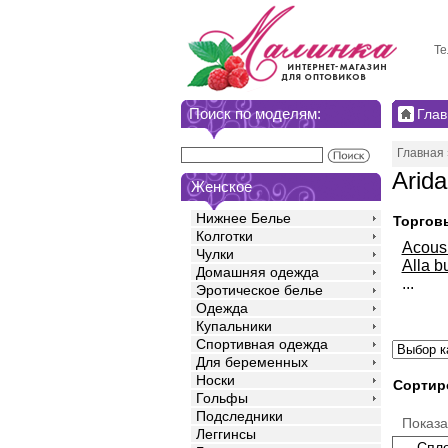
Те
Поиск по моделям:
Глав
Главная
Arid
Женское
Нижнее Белье
Торгов
Колготки
Acou
Чулки
Alla b
Домашняя одежда
...
Эротическое белье
Одежда
Купальники
Спортивная одежда
Для беременных
Носки
Сортир
Гольфы
Подследники
Показ
Леггинсы
Спло