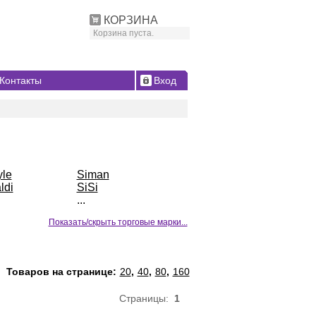
КОРЗИНА
Корзина пуста.
Контакты
Вход
yle
Siman
ldi
SiSi
...
Показать/скрыть торговые марки...
Товаров на странице:
20
,
40
,
80
,
160
Страницы:
1