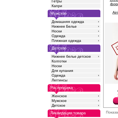
Гетры
фор
Капри
Air
Мужское
Домашняя одежда
Нижнее Белье
Носки
Одежда
Пляжная одежда
Детское
Нижнее белье детское
Колготки
Носки
Для купания
Одежда
Леггинсы
Купальник женский с
Распродажа
поролоновыми вклады
напускная ткань на п
Женское
изделия, открытая сп
Мужское
Полиамид 80%
Детское
Эластан 20%
Показ
Ликвидация товара