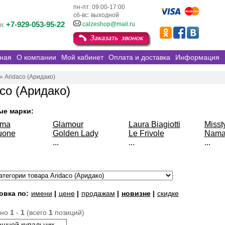
пн-пт: 09:00-17:00
сб-вс: выходной
+7-929-053-95-22
calzeshop@mail.ru
л:
ная
О компании
Мой кабинет
Оплата и доставка
Информация
»
Aridaco (Аридако)
aco (Аридако)
ые марки:
sma
Glamour
Laura Biagiotti
Misst
uone
Golden Lady
Le Frivole
Nama
...
...
...
овка по:
имени
|
цене
|
продажам
|
новизне
|
скидке
ано
1
-
1
(всего
1
позиций)
шной купальник