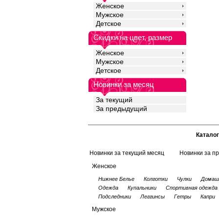
Женское
Мужское
Детское
Скидки на цвет, размер
Женское
Мужское
Детское
Новинки за месяц
За текущий
За предыдущий
Каталог
Новинки за текущий месяц
Новинки за п
Женское
Нижнее Белье
Колготки
Чулки
Домаш
Одежда
Купальники
Спортивная одежда
Подследники
Леггинсы
Гетры
Капри
Мужское