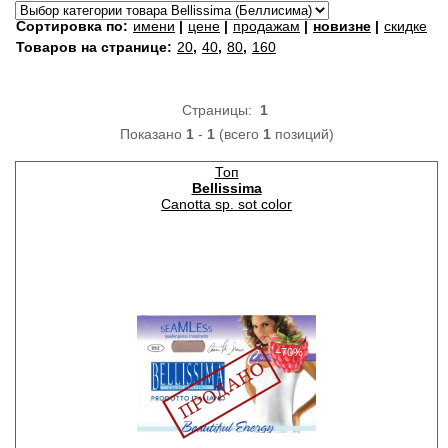
Сортировка по:
имени
|
цене
|
продажам
|
новизне
|
скидке
Товаров на странице:
20
,
40
,
80
,
160
Страницы:
1
Показано
1
-
1
(всего
1
позиций)
Топ
Bellissima
Canotta sp. sot color
−70%
Топ из микрофибры на