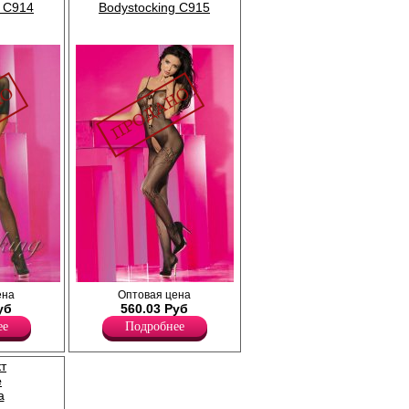
g C914
Bodystocking C915
3/4,
Боди на тонких бретелях, выполненное из
ена
Оптовая цена
словатым
сеточки с замысловатым рисунком, плотно
уб
560.03 Руб
 на
облегает тело, на передней части изделия
ее
Подробнее
й бантик.
атласные бантики.
Лайкра 10%
Полиамид 90%
т
e
a