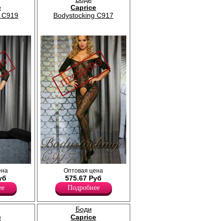
e
Caprice
g C919
Bodystocking C917
3/4,
Боди с глубоким вырезом из сетки, разрез в
ена
Оптовая цена
интимной зоне.
уб
575.67 Руб
.
Лайкра 10%
ее
Подробнее
Полиэстер 90%
Боди
e
Caprice