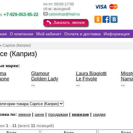
пн-пт: 09:00-17:00
сб-вс: выходной
+7-929-053-95-22
calzeshop@mail.ru
л:
ная
О компании
Мой кабинет
Оплата и доставка
Информация
»
Caprice (Каприз)
ice (Каприз)
ые марки:
sma
Glamour
Laura Biagiotti
Misst
uone
Golden Lady
Le Frivole
Nama
...
...
...
овка по:
имени
|
цене
|
продажам
|
новизне
|
скидке
ано
1
-
11
(всего
11
позиций)
Боди
Боди
Боди