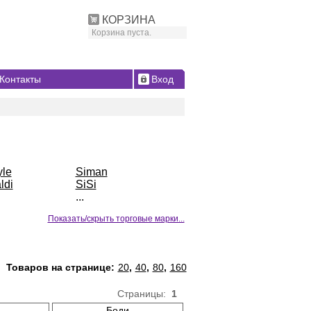
КОРЗИНА
Корзина пуста.
Контакты
Вход
yle
Siman
ldi
SiSi
...
Показать/скрыть торговые марки...
Товаров на странице:
20
,
40
,
80
,
160
Страницы:
1
Боди