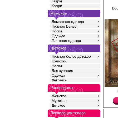
Гетры
Капри
Bod
Мужское
Домашняя одежда
Нижнее Белье
Носки
Одежда
Пляжная одежда
Детское
Нижнее белье детское
Колготки
Носки
Для купания
Одежда
Леггинсы
Распродажа
Боди на тонких брете
сеточки с замысловат
Женское
облегает тело.
Мужское
Лайкра 10%
Полиамид 90%
Детское
Ликвидация товара