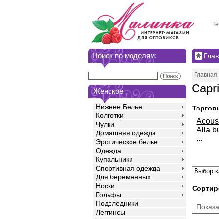
Те
Поиск по моделям:
Глав
Главная
Capr
Женское
Нижнее Белье
Торгов
Колготки
Acou
Чулки
Alla b
Домашняя одежда
...
Эротическое белье
Одежда
Купальники
Спортивная одежда
Для беременных
Носки
Сортир
Гольфы
Подследники
Показ
Леггинсы