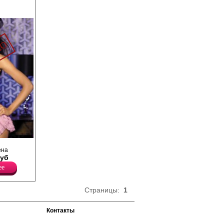
х
ена
нена из
Руб
полотна,
о,
ее
лнен из
Страницы:
1
ьным.
ным
илыми
Контакты
омплекте