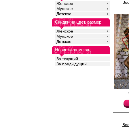
Bod
Женское
Мужское
Детское
Скидки на цвет, размер
Женское
Мужское
Детское
Новинки за месяц
За текущий
За предыдущий
Боди из сетки с глубо
интимной зоне.
Лайкра 10%
Полиэстер 90%
Bod