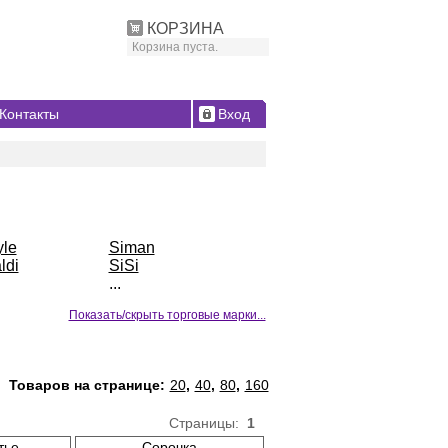
КОРЗИНА
Корзина пуста.
Контакты
Вход
yle
Siman
ldi
SiSi
...
Показать/скрыть торговые марки...
Товаров на странице:
20
,
40
,
80
,
160
Страницы:
1
тье
Сорочка