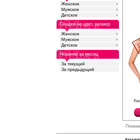
Женское
Мужское
Детское
Скидки на цвет, размер
Женское
Мужское
Детское
Новинки за месяц
За текущий
За предыдущий
Эротическое платье-с
Ра
силуэта. Великолепно
подчеркивает силуэт.
Лайкра 20%
Полиамид 80%
Показ
Каталог