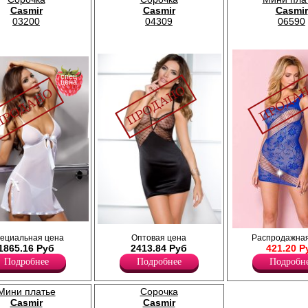
Casmir
Casmir
Casmir
03200
04309
06590
спец
цена
роткая сорочка
Комплект: атласная сорочка, облегающего
Эротическое платье-сетка, обтя
ециальная цена
Оптовая цена
Распродажная
 с мягким лифом на
силуэта с мягким лифом и трусики-стринги.
силуэта. Великолепно смотрится
1865.16 Руб
2413.84 Руб
421.20 Р
 трусики стринги.
Бретели не съемные, регулируются.
подчеркивает силуэт.
Подробнее
Подробнее
Подробн
Полиамид 5%
Лайкра 20%
Полиэстер 85%
Полиамид 80%
Эластан 10%
Мини платье
Сорочка
Casmir
Casmir