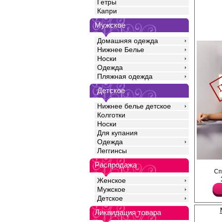
Гетры
Капри
Мужское
Домашняя одежда
Нижнее Белье
Носки
Одежда
Пляжная одежда
Детское
Нижнее белье детское
Колготки
Носки
Для купания
Одежда
Леггинсы
Распродажа
Комплект женский. Ко
Сп
приталенного силуэта
завязках между чашек,
Женское
Полиэстер 93%
Мужское
Эластан 7%
Детское
Ликвидация товара