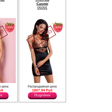
Casmir
05055
−70%
−20%
гивающего
Комплект: сорочка и трусики. Необычный
 цена
Распродажная цена
 на теле и
крой, использованный сзади, выделяет
уб
1807.94 Руб
сорочку на фоне другого нижнего белья,
ее
Подробнее
утонченно садится по фигуре.
Лайкра 10%
Полиамид 5%
Полиэстер 85%