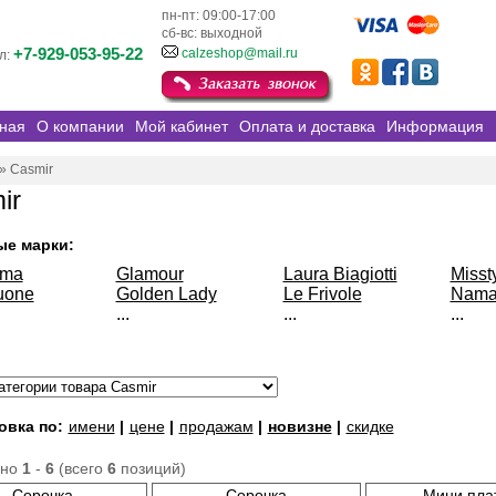
пн-пт: 09:00-17:00
сб-вс: выходной
+7-929-053-95-22
calzeshop@mail.ru
л:
ная
О компании
Мой кабинет
Оплата и доставка
Информация
»
Casmir
ir
ые марки:
sma
Glamour
Laura Biagiotti
Misst
uone
Golden Lady
Le Frivole
Nama
...
...
...
овка по:
имени
|
цене
|
продажам
|
новизне
|
скидке
ано
1
-
6
(всего
6
позиций)
Сорочка
Сорочка
Мини пла