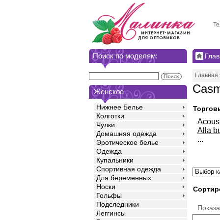
Те
Поиск по моделям:
Глав
Главная
Casm
Женское
Нижнее Белье
Торгов
Колготки
Acou
Чулки
Alla b
Домашняя одежда
...
Эротическое белье
Одежда
Купальники
Спортивная одежда
Для беременных
Носки
Сортир
Гольфы
Подследники
Показ
Леггинсы