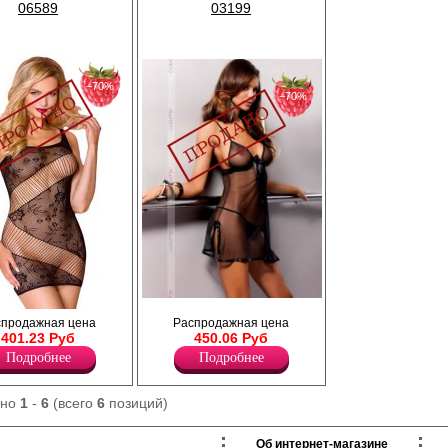
06589
03199
−70%
−70%
Комплект: сорочка и трусики-стринги.
етка, обтягивающего
спродажная цена
Распродажная цена
Полупрозрачная сорочка на тонких
 смотрится на теле и
401.23 Руб
450.06 Руб
бретелях. Мягкий треугольный лиф.
Отстрочка сатином.
Подробнее
Подробнее
Лайкра 7%
Полиэстер 93%
ано
1
-
6
(всего
6
позиций)
Об интернет-магазине