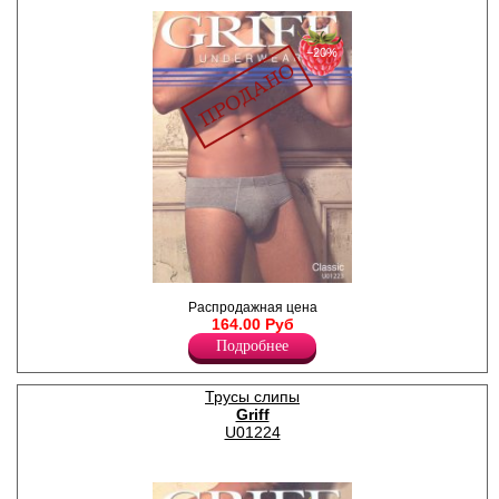
−20%
Слипы мужские,
Распродажная цена
однотонные.
164.00 Руб
Лайкра 5%
Хлопок 95%
Подробнее
Трусы слипы
Griff
U01224