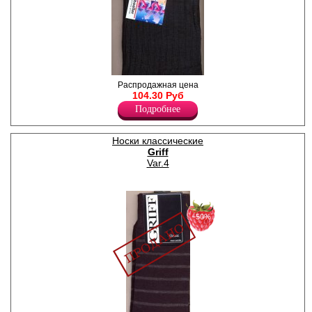
Носки мужские, удлинённые,
Распродажная цена
усиленные пятка и мысок.
104.30 Руб
Лайкра 5%
Подробнее
Шерсть 40%
Нейлон 15%
Поликолон 40%
Носки классические
Griff
Var.4
−50%