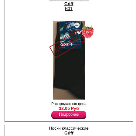
Griff
B01
−15%
Носки мужские классические,
Распродажная цена
однотонные.
32.05 Руб
Лайкра 5%
Подробнее
Полиамид 20%
Хлопок 75%
Носки классические
Griff