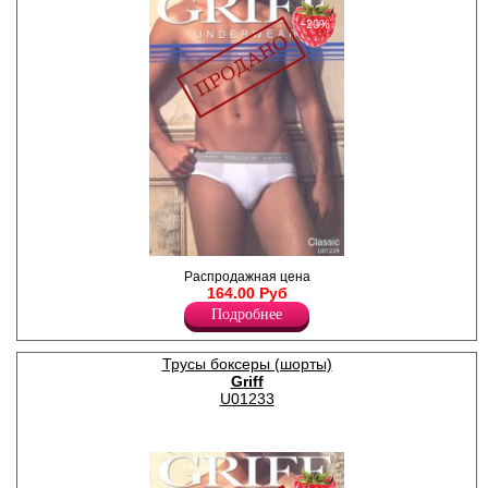
−20%
Слипы низкие, с эластичной
Распродажная цена
резинкой по поясу с
164.00 Руб
надписью "GRIFF".
Подробнее
Лайкра 5%
Хлопок 95%
Трусы боксеры (шорты)
Griff
U01233