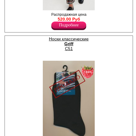
Брюки мужские прямые на
Распродажная цена
вшивной резинке со
520.00 Руб
шнурком по поясу, по всему
Подробнее
полотну цветной принт "в
клетку". (Принт данной
модели представлен на
Носки классические
фото №2)
Griff
Хлопок 80%
Полиэстер 20%
С51
−30%