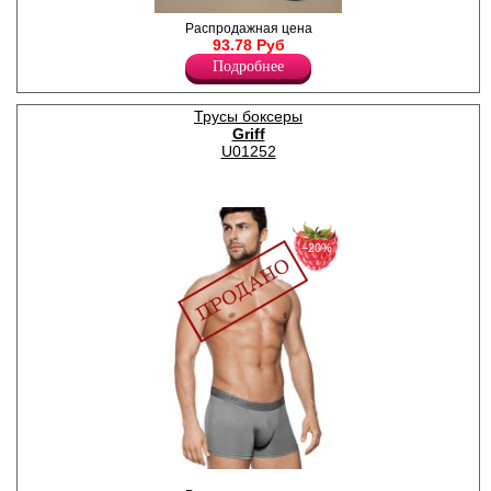
Носки мужские классические
Распродажная цена
из модала, усиленные пятка
93.78 Руб
и мысок.
Подробнее
Полиамид 25%
Модал 75%
Трусы боксеры
Griff
U01252
−20%
Трусы-боксеры однотонные