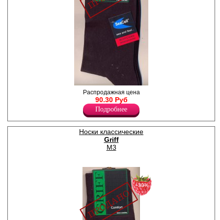
Носки мужские с морскими
Распродажная цена
водорослями, по щиколотке
90.30 Руб
рисунок, однотонные.
Подробнее
Лайкра 20%
Хлопок 80%
Носки классические
Griff
M3
−30%