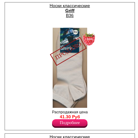
Носки классические
Griff
B36
−30%
Носки мужские, однотонные.
Распродажная цена
укороченные.
41.30 Руб
Лайкра 5%
Подробнее
Полиамид 20%
Хлопок 75%
Носки классические