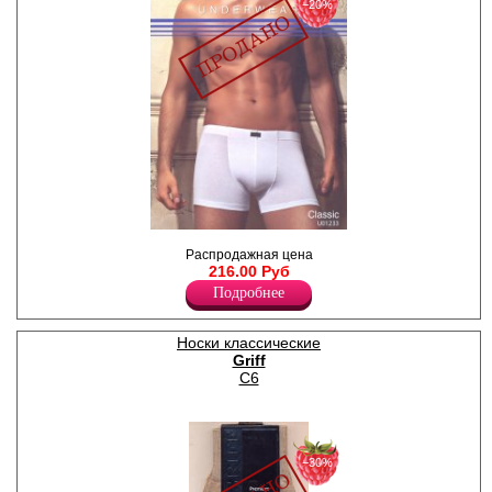
−20%
Шорты мужские,
Распродажная цена
однотонные.
216.00 Руб
Лайкра 5%
Хлопок 95%
Подробнее
Носки классические
Griff
С6
−30%