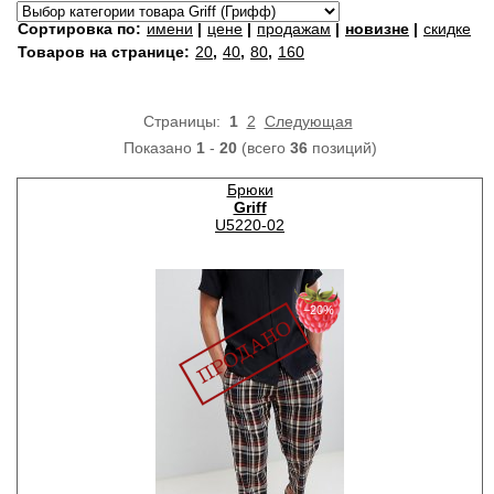
Сортировка по:
имени
|
цене
|
продажам
|
новизне
|
скидке
Товаров на странице:
20
,
40
,
80
,
160
Страницы:
1
2
Следующая
Показано
1
-
20
(всего
36
позиций)
Брюки
Griff
U5220-02
−20%