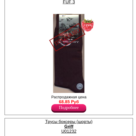
FUF 3
−15%
Носки мужские, сбоку
Распродажная цена
рисунок с надписью,
68.85 Руб
уплотнённые пятка и мысок.
Подробнее
Лайкра 5%
Полиамид 20%
Хлопок 75%
Трусы боксеры (шорты)
Griff
U01232