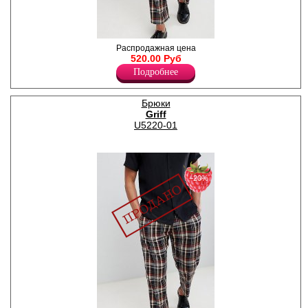
Брюки мужские прямые на
Распродажная цена
вшивной резинке со
520.00 Руб
шнурком по поясу, по всему
Подробнее
полотну цветной принт "в
клетку". (Принт данной
модели представлен на
Брюки
фото №2)
Griff
Хлопок 80%
Полиэстер 20%
U5220-01
−20%