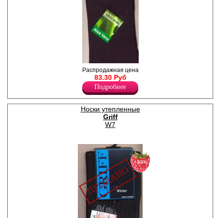
Носки мужские с алоэ-вера,
Распродажная цена
резинка "пресс-контроль",
83.30 Руб
усиленные пятка и мысок.
Подробнее
Лайкра 5%
Полиамид 15%
Хлопок 80%
Носки утепленные
Griff
W7
−30%