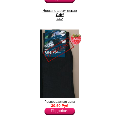
резинкой, усиленая пятка и
мысок.
Лайкра 2%
Носки классические
Полиамид 18%
Griff
Хлопок 80%
A42
−50%
Носки мужские в тонкую
Распродажная цена
полоску по всей длине.
30.50 Руб
Полиамид 20%
Подробнее
Хлопок 80%