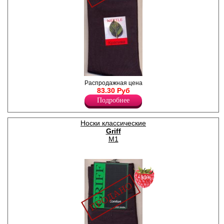
Носки мужские с крапивой,
Распродажная цена
резинка "пресс-контроль",
83.30 Руб
усиленные пятка и мысок.
Подробнее
Полиамид 20%
Хлопок 20%
Крапива 60%
Носки классические
Griff
M1
−30%