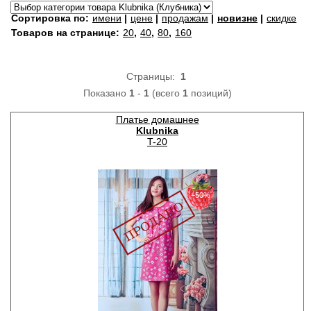
Сортировка по:
имени
|
цене
|
продажам
|
новизне
|
скидке
Товаров на странице:
20
,
40
,
80
,
160
Страницы:
1
Показано
1
-
1
(всего
1
позиций)
Платье домашнее
Klubnika
T-20
−50%