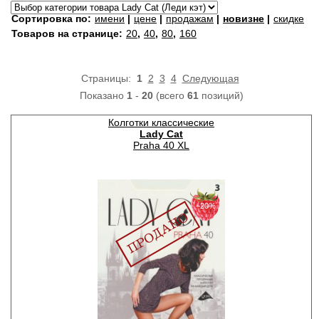
Сортировка по:
имени
|
цене
|
продажам
|
новизне
|
скидке
Товаров на странице:
20
,
40
,
80
,
160
Страницы:
1
2
3
4
Следующая
Показано
1
-
20
(всего
61
позиций)
Колготки классические
Lady Cat
Praha 40 XL
−20%