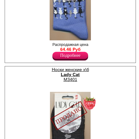
Женские носки с принтом
Распродажная цена
Лайкра 3%
64.46 Руб
Полиамид 22%
Подробнее
Хлопок 75%
Носки женские х\б
Lady Cat
М3401
−20%