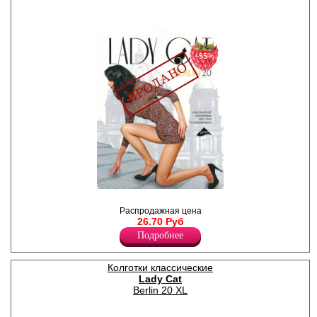
Хлопок 2%
−55%
Колготки классические
идеально облегающие ноги,
Распродажная цена
усиленный верх,
26.70 Руб
уплотненный мысок.
Подробнее
Плотность -1ден
Лайкра 12%
Полиамид 88%
Колготки классические
Lady Cat
Berlin 20 XL