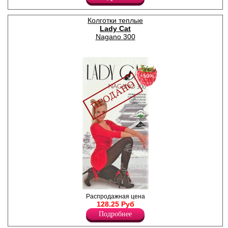
уплотненным мыском, один
задний шов.
Плотность 40ден
Колготки теплые
Лайкра 10%
Lady Cat
Полиамид 90%
Nagano 300
−50%
Колготки теплые, с рисунком,
Распродажная цена
с мультифиброй, с
128.25 Руб
двухслойной поверхностью
Подробнее
"климат-комфорт",
идеальное сочетание