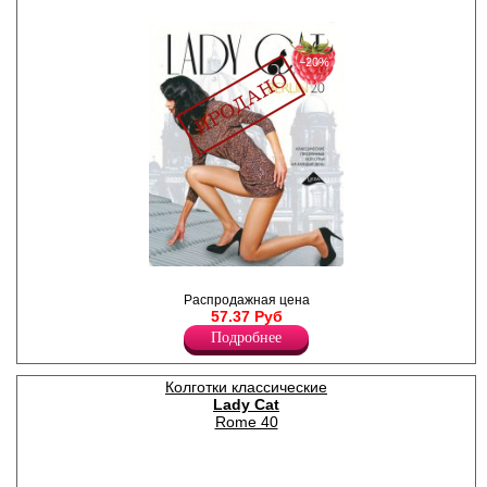
−20%
Колготки классические,
тонкие, шелковистые,
Распродажная цена
идеально облегающие ноги,
57.37 Руб
усиленный верх,
Подробнее
уплотненный мысок.
Плотность -1ден
Лайкра 12%
Колготки классические
Полиамид 88%
Lady Cat
Rome 40