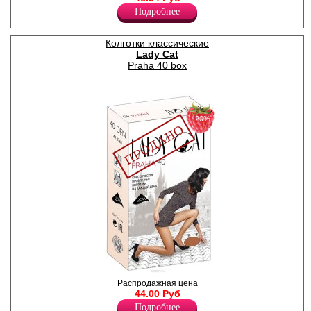
уплотненным мыском.
Подробнее
Плотность 20ден
Лайкра 12%
Полиамид 88%
Колготки классические
Lady Cat
Praha 40 box
−20%
Элегантные прозрачные
Распродажная цена
колготки с лайкрой, с
44.00 Руб
усиленным торсом и
Подробнее