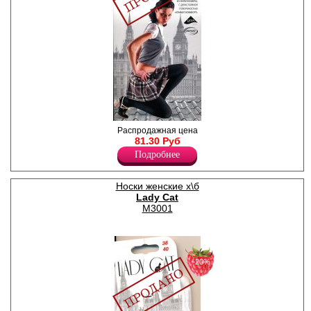
Колготки плотные с
Распродажная цена
заниженной талией,
81.30 Руб
широкий пояс, ластовица,
Подробнее
плоские швы.
Плотность 100ден
Лайкра 13%
Носки женские х\б
Полиамид 85%
Lady Cat
Хлопок 2%
М3001
−20%