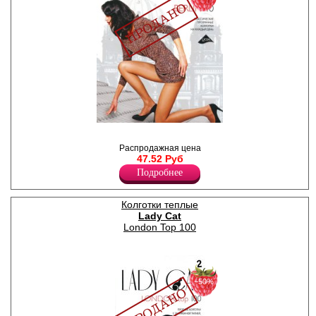
Колготки классические
прозрачные с усиленным
Распродажная цена
торсом, шортики.
47.52 Руб
Плотность 40ден
Лайкра 10%
Подробнее
Полиамид 90%
Колготки теплые
Lady Cat
London Top 100
−50%