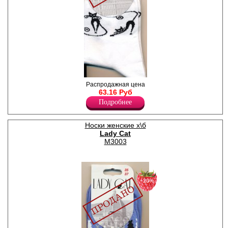
Носки женские классические,
Распродажная цена
с принтом "кошки".
63.16 Руб
Лайкра 3%
Подробнее
Полиамид 22%
Хлопок 75%
Носки женские х\б
Lady Cat
М3003
−20%