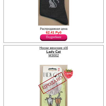
Носки женские классические,
Распродажная цена
с забавным принтом "Киска"
62.41 Руб
сбоку и "Кошачьи следы" на
Подробнее
стопе.
Лайкра 3%
Полиамид 22%
Носки женские х\б
Хлопок 75%
Lady Cat
М3002
−20%