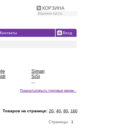
КОРЗИНА
Корзина пуста.
Контакты
Вход
yle
Siman
ldi
SiSi
...
Показать/скрыть торговые марки...
Товаров на странице:
20
,
40
,
80
,
160
Страницы:
1