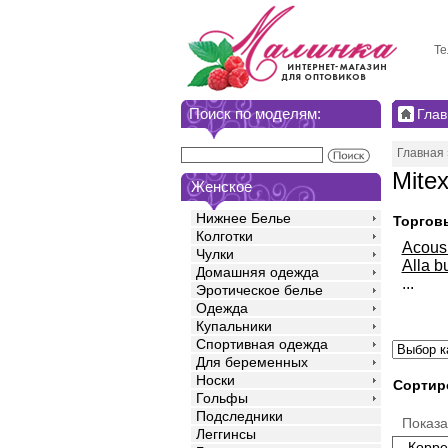
Те
Поиск по моделям:
Глав
Главная
Mitex
Женское
Нижнее Белье
Торгов
Колготки
Acou
Чулки
Alla b
Домашняя одежда
...
Эротическое белье
Одежда
Купальники
Спортивная одежда
Для беременных
Носки
Сортир
Гольфы
Подследники
Показ
Леггинсы
Корре