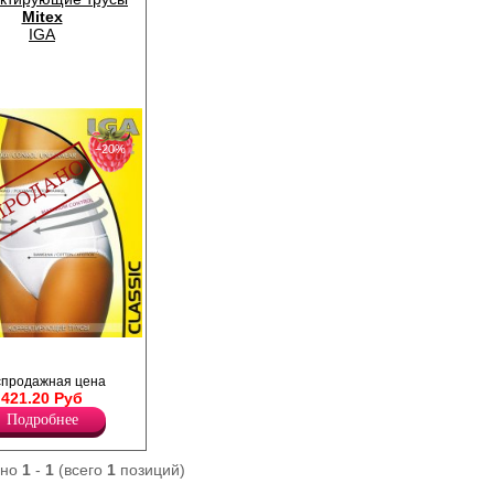
Mitex
IGA
−20%
, с декоративной
о ножке.
спродажная цена
 из полиамида для
421.20 Руб
Подробнее
ано
1
-
1
(всего
1
позиций)