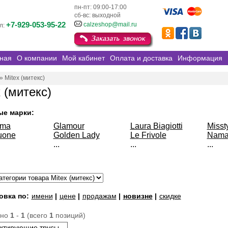
пн-пт: 09:00-17:00
сб-вс: выходной
+7-929-053-95-22
calzeshop@mail.ru
л:
ная
О компании
Мой кабинет
Оплата и доставка
Информация
»
Mitex (митекс)
 (митекс)
ые марки:
sma
Glamour
Laura Biagiotti
Misst
uone
Golden Lady
Le Frivole
Nama
...
...
...
овка по:
имени
|
цене
|
продажам
|
новизне
|
скидке
ано
1
-
1
(всего
1
позиций)
ктирующие трусы