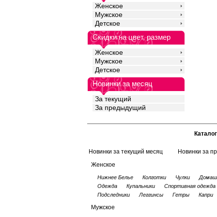
Женское
Мужское
Детское
Скидки на цвет, размер
Женское
Мужское
Детское
Новинки за месяц
За текущий
За предыдущий
Каталог
Новинки за текущий месяц
Новинки за п
Женское
Нижнее Белье
Колготки
Чулки
Домаш
Одежда
Купальники
Спортивная одежда
Подследники
Леггинсы
Гетры
Капри
Мужское