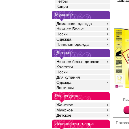
Гетры
Капри
Мужское
Домашняя одежда
Нижнее Белье
Носки
Одежда
Пляжная одежда
Детское
Нижнее белье детское
Колготки
Носки
Для купания
Одежда
Леггинсы
Трусы корректирующие
Распродажа
резинкой по поясу и п
Ра
Специальная вставка
коррекции живота.
Женское
Лайкра 5%
Мужское
Хлопок 95%
Детское
Показ
Ликвидация товара