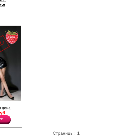
ow
−20%
молнией
 цена
Руб
ее
Страницы:
1