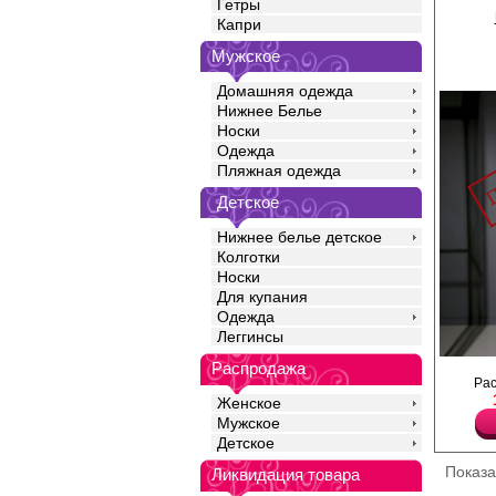
Гетры
Капри
Мужское
Домашняя одежда
Нижнее Белье
Носки
Одежда
Пляжная одежда
Детское
Нижнее белье детское
Колготки
Носки
Для купания
Одежда
Леггинсы
Распродажа
Боди с молнией до п
Ра
wet look.
Полиэстер 100%
Женское
Мужское
Детское
Показ
Ликвидация товара