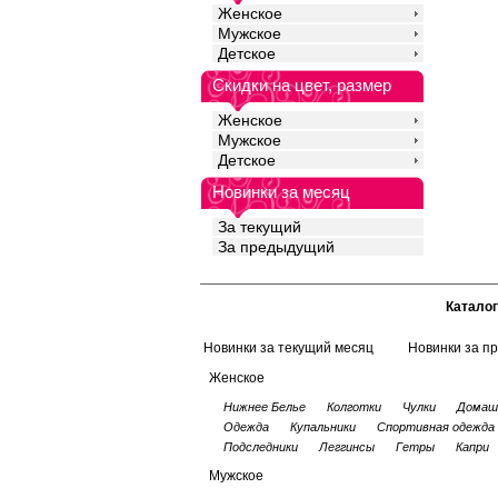
Женское
Мужское
Детское
Скидки на цвет, размер
Женское
Мужское
Детское
Новинки за месяц
За текущий
За предыдущий
Каталог
Новинки за текущий месяц
Новинки за п
Женское
Нижнее Белье
Колготки
Чулки
Домаш
Одежда
Купальники
Спортивная одежда
Подследники
Леггинсы
Гетры
Капри
Мужское