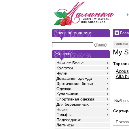
Те
Поиск по моделям:
Глав
Главная
My S
Женское
Нижнее Белье
Торгов
Колготки
Acou
Чулки
Alla b
Домашняя одежда
...
Эротическое белье
Одежда
Купальники
Спортивная одежда
Для беременных
Носки
Сортир
Гольфы
Подследники
Показ
Леггинсы