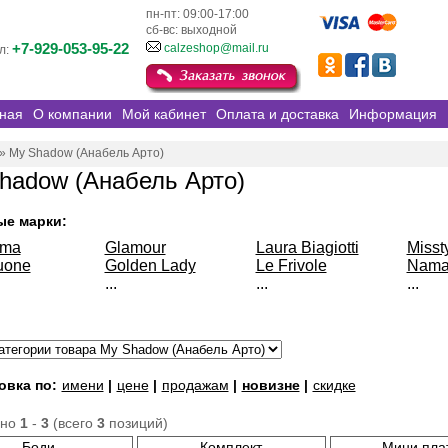
пн-пт: 09:00-17:00
сб-вс: выходной
+7-929-053-95-22
calzeshop@mail.ru
л:
ная
О компании
Мой кабинет
Оплата и доставка
Информация
»
My Shadow (Анабель Арто)
hadow (Анабель Арто)
ые марки:
sma
Glamour
Laura Biagiotti
Misst
uone
Golden Lady
Le Frivole
Nama
...
...
...
овка по:
имени
|
цене
|
продажам
|
новизне
|
скидке
ано
1
-
3
(всего
3
позиций)
Боди
Комплект
Мини пла