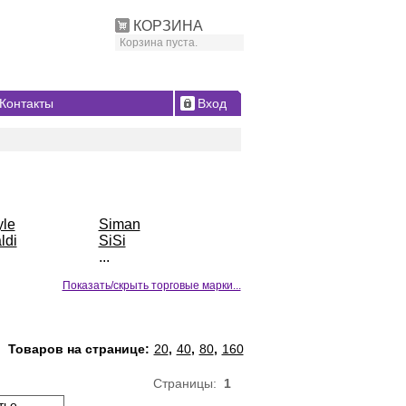
КОРЗИНА
Корзина пуста.
Контакты
Вход
yle
Siman
ldi
SiSi
...
Показать/скрыть торговые марки...
Товаров на странице:
20
,
40
,
80
,
160
Страницы:
1
тье