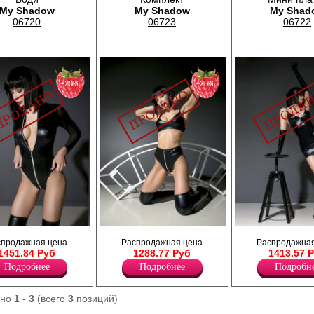
My Shadow
My Shadow
My Shad
06720
06723
06722
−20%
−20%
оясницы из материала
Игровой костюм женский состоящий из
Платье-футляр с двусторонней 
спродажная цена
Распродажная цена
Распродажная
топа и трусиков, с функциональной
сзади из материала wet look.
1451.84 Руб
1288.77 Руб
1413.57 
молнией, модель из материала wet look.
Полиэстер 100%
Полиэстер 100%
Подробнее
Подробнее
Подробн
ано
1
-
3
(всего
3
позиций)