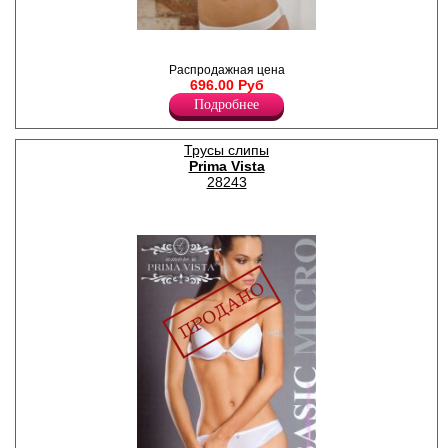
Бюстгальтер с
формованными чашками,
Распродажная цена
"пуш-ап".
696.00 Руб
Подробнее
Трусы слипы
Prima Vista
28243