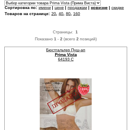
Сортировка по:
имени
|
цене
|
продажам
|
новизне
|
скидке
Товаров на странице:
20
,
40
,
80
,
160
Страницы:
1
Показано
1
-
2
(всего
2
позиций)
Бюстгальтер Пуш-ап
Prima Vista
64193 C
−20%