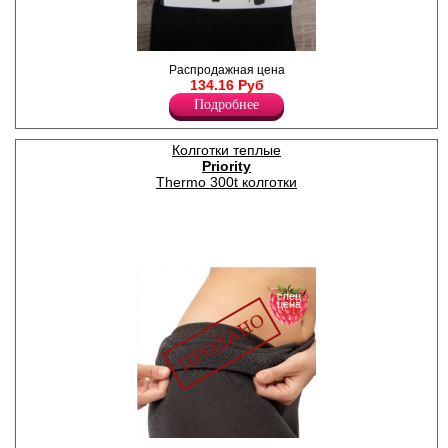
Легинсы женские с
Распродажная цена
термоэффектом, с высокой
134.16 Руб
линией талии, с широкой
Подробнее
резинкой, с мягким ворсом
внутри. Отсутствие швов
спереди и сзади.
Ромбовидная ластовица.
Колготки теплые
Полиэстер 90%
Priority
Спандекс 10%
Thermo 300t колготки
спец
цена