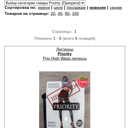
Сортировка по:
имени
|
цене
|
продажам
|
новизне
|
скидке
Товаров на странице:
20
,
40
,
80
,
160
Страницы:
1
Показано
1
-
6
(всего
6
позиций)
Леггинсы
Priority
Prio High Waist легинсы
−70%