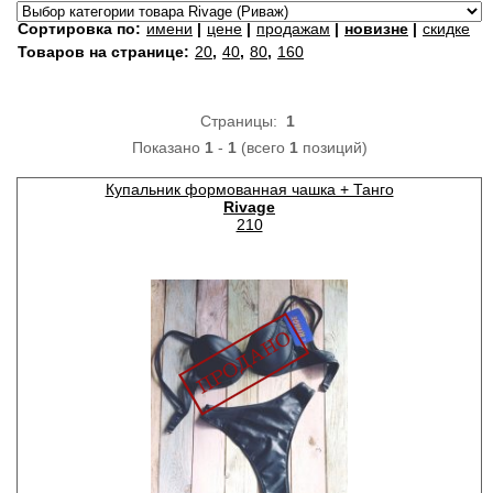
Сортировка по:
имени
|
цене
|
продажам
|
новизне
|
скидке
Товаров на странице:
20
,
40
,
80
,
160
Страницы:
1
Показано
1
-
1
(всего
1
позиций)
Купальник формованная чашка + Танго
Rivage
210