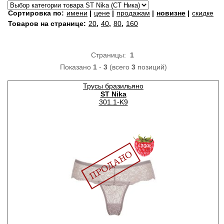
Сортировка по:
имени
|
цене
|
продажам
|
новизне
|
скидке
Товаров на странице:
20
,
40
,
80
,
160
Страницы:
1
Показано
1
-
3
(всего
3
позиций)
Трусы бразильяно
ST Nika
301.1-K9
−70%