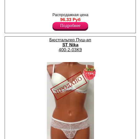
хлопковая передняя часть,
задняя часть полностью
кружевная.
Распродажная цена
Лайкра 12%
96.33 Руб
Полиамид 55%
Хлопок 33%
Подробнее
Бюстгальтер Пуш-ап
ST Nika
400-2-03K9
−70%