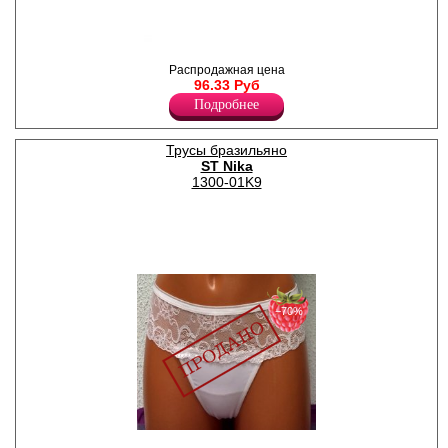
Трусики - бразильяна
Распродажная цена
полностью кружевные на
96.33 Руб
эластичной резинке.
Лайкра 14%
Подробнее
Полиамид 65%
Хлопок 7%
Вискоза 14%
Трусы бразильяно
ST Nika
1300-01K9
−70%
Трусы - бразильяна,