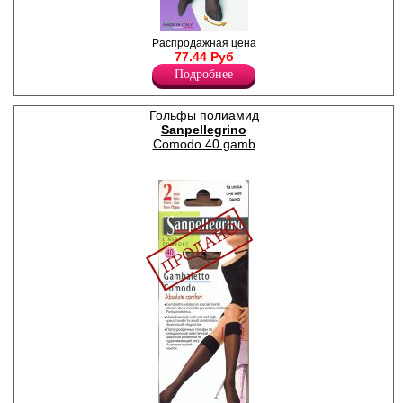
Гольфы с широкой резинкой
Распродажная цена
не сдавливающая ногу, 2
77.44 Руб
пары в упаковке.
Подробнее
Плотность -1ден
Гольфы полиамид
Sanpellegrino
Comodo 40 gamb