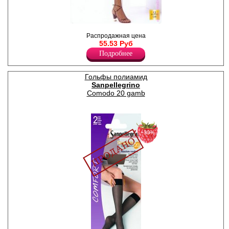
Колготки в ажурную сетку.
Распродажная цена
Плотность 30ден
55.53 Руб
Лайкра 10%
Полиамид 90%
Подробнее
Гольфы полиамид
Sanpellegrino
Comodo 20 gamb
−30%