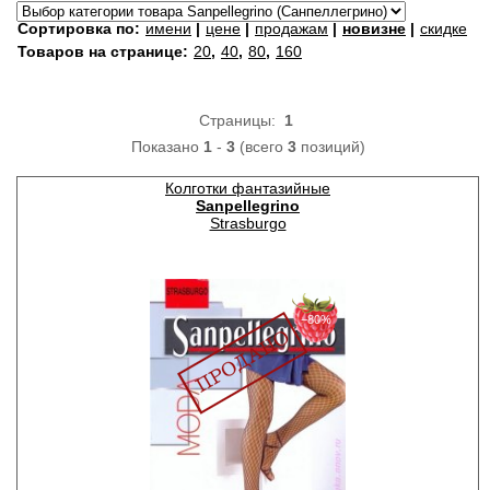
Сортировка по:
имени
|
цене
|
продажам
|
новизне
|
скидке
Товаров на странице:
20
,
40
,
80
,
160
Страницы:
1
Показано
1
-
3
(всего
3
позиций)
Колготки фантазийные
Sanpellegrino
Strasburgo
−80%