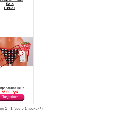
Solo
Pl8031
−70%
зками по бокам.
спродажная цена
75.60 Руб
Подробнее
ано
1
-
1
(всего
1
позиций)