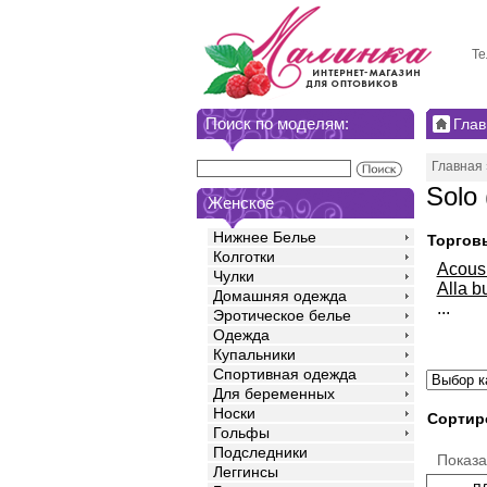
Те
Поиск по моделям:
Глав
Главная
Solo
Женское
Нижнее Белье
Торгов
Колготки
Acou
Чулки
Alla b
Домашняя одежда
...
Эротическое белье
Одежда
Купальники
Спортивная одежда
Для беременных
Носки
Сортир
Гольфы
Подследники
Показ
Леггинсы
п