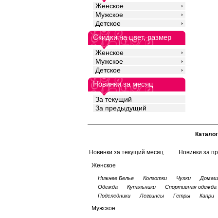
Женское
Мужское
Детское
Скидки на цвет, размер
Женское
Мужское
Детское
Новинки за месяц
За текущий
За предыдущий
Каталог
Новинки за текущий месяц
Новинки за п
Женское
Нижнее Белье
Колготки
Чулки
Домаш
Одежда
Купальники
Спортивная одежда
Подследники
Леггинсы
Гетры
Капри
Мужское