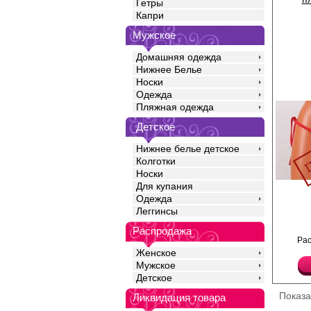
Гетры
Капри
Мужское
Домашняя одежда
Нижнее Белье
Носки
Одежда
Пляжная одежда
Детское
Нижнее белье детское
Колготки
Носки
Для купания
Плавки-стринги с завя
Одежда
Лайкра 20%
Полиамид 80%
Леггинсы
Распродажа
Ра
Женское
Мужское
Детское
Показ
Ликвидация товара