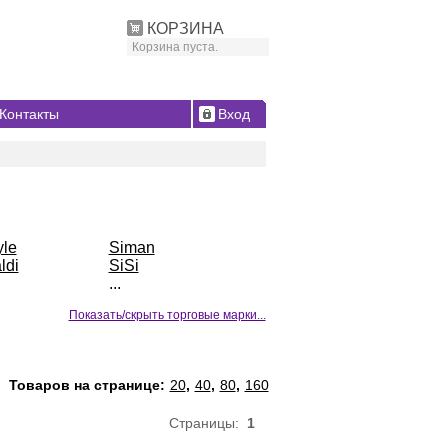
КОРЗИНА
Корзина пуста.
Контакты
Вход
yle
Siman
ldi
SiSi
...
Показать/скрыть торговые марки...
Товаров на странице:
20
,
40
,
80
,
160
Страницы:
1